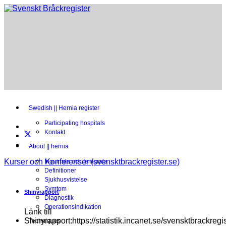
Swedish || Hernia register
Participating hospitals
Kontakt
About || hernia
Kurser och Konferenser (svensktbrackregister.se)
Inguinala och femorala
Definitioner
Sjukhusvistelse
Symtom
Shinyrapport
Diagnostik
Operationsindikation
Länk till
Shinyrapport:https://statistik.incanet.se/svensktbrackregis
Techniques