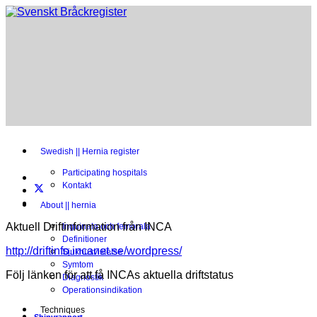
Swedish || Hernia register
Participating hospitals
Kontakt
About || hernia
Aktuell Driftinformation från INCA
Inguinala och femorala
Definitioner
http://driftinfo.incanet.se/wordpress/
Sjukhusvistelse
Symtom
Följ länken för att få INCAs aktuella driftstatus
Diagnostik
Operationsindikation
Techniques