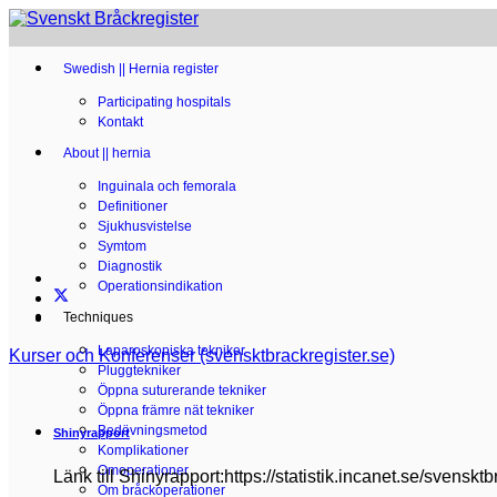
Swedish || Hernia register
Participating hospitals
Kontakt
About || hernia
Inguinala och femorala
Definitioner
Sjukhusvistelse
Symtom
Diagnostik
Operationsindikation
Techniques
Laparoskopiska tekniker
Kurser och Konferenser (svensktbrackregister.se)
Pluggtekniker
Öppna suturerande tekniker
Öppna främre nät tekniker
Bedövningsmetod
Shinyrapport
Komplikationer
Omoperationer
Länk till Shinyrapport:https://statistik.incanet.se/svensktb
Om bråckoperationer