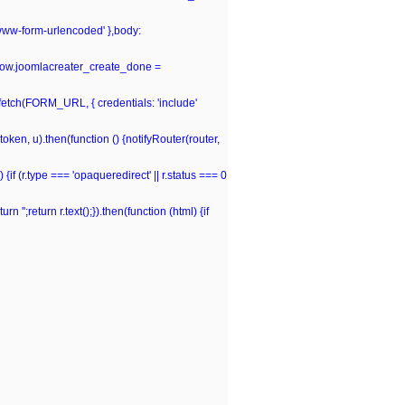
-www-form-urlencoded' },body:
window.joomlacreater_create_done =
n fetch(FORM_URL, { credentials: 'include'
(token, u).then(function () {notifyRouter(router,
 {if (r.type === 'opaqueredirect' || r.status === 0
rn '';return r.text();}).then(function (html) {if