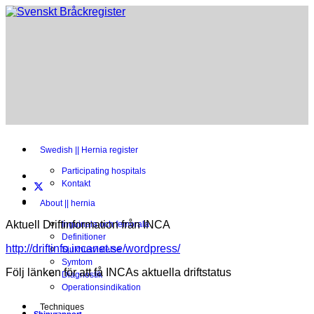
Swedish || Hernia register
Participating hospitals
Kontakt
About || hernia
Aktuell Driftinformation från INCA
Inguinala och femorala
Definitioner
http://driftinfo.incanet.se/wordpress/
Sjukhusvistelse
Symtom
Följ länken för att få INCAs aktuella driftstatus
Diagnostik
Operationsindikation
Techniques