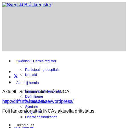
Swedish || Hernia register
Participating hospitals
Kontakt
About || hernia
Aktuell Driftinformation från INCA
Inguinala och femorala
Definitioner
http://driftinfo.incanet.se/wordpress/
Sjukhusvistelse
Symtom
Följ länken för att få INCAs aktuella driftstatus
Diagnostik
Operationsindikation
Techniques