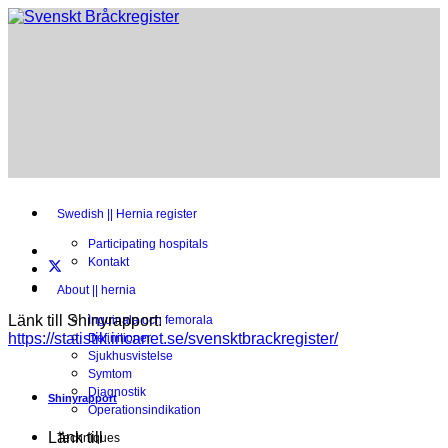
Swedish || Hernia register
Participating hospitals
Kontakt
About || hernia
Länk till Shinyrapport:
Inguinala och femorala
https://statistik.incanet.se/svensktbrackregister/
Definitioner
Sjukhusvistelse
Symtom
Diagnostik
Shinyrapport
Operationsindikation
Länk till
Techniques