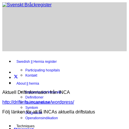
Swedish || Hernia register
Participating hospitals
Kontakt
About || hernia
Aktuell Driftinformation från INCA
Inguinala och femorala
Definitioner
http://driftinfo.incanet.se/wordpress/
Sjukhusvistelse
Symtom
Följ länken för att få INCAs aktuella driftstatus
Diagnostik
Operationsindikation
Techniques