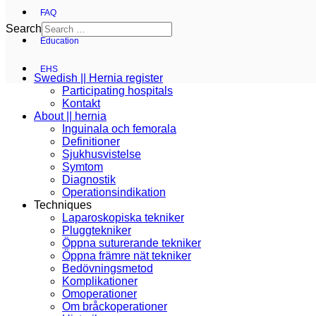
FAQ
Search
Education
EHS
Swedish || Hernia register
Participating hospitals
Kontakt
About || hernia
Inguinala och femorala
Definitioner
Sjukhusvistelse
Symtom
Diagnostik
Operationsindikation
Techniques
Laparoskopiska tekniker
Pluggtekniker
Öppna suturerande tekniker
Öppna främre nät tekniker
Bedövningsmetod
Komplikationer
Omoperationer
Om bråckoperationer