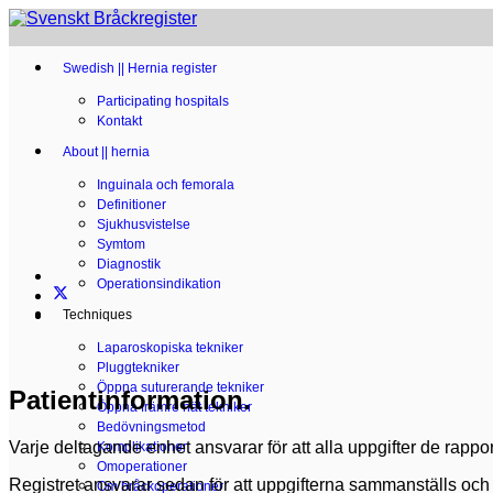
Swedish || Hernia register
Participating hospitals
Kontakt
About || hernia
Inguinala och femorala
Definitioner
Sjukhusvistelse
Symtom
Diagnostik
Operationsindikation
Techniques
Laparoskopiska tekniker
Pluggtekniker
Öppna suturerande tekniker
Patientinformation.
Öppna främre nät tekniker
Bedövningsmetod
Varje deltagande enhet ansvarar för att alla uppgifter de rapport
Komplikationer
Omoperationer
Registret ansvarar sedan för att uppgifterna sammanställs och 
Om bråckoperationer