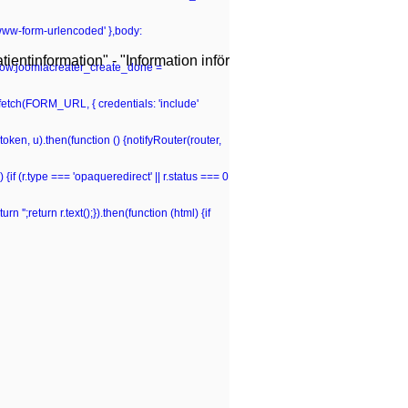
-www-form-urlencoded' },body:
ientinformation" - "Information inför
window.joomlacreater_create_done =
n fetch(FORM_URL, { credentials: 'include'
(token, u).then(function () {notifyRouter(router,
 {if (r.type === 'opaqueredirect' || r.status === 0
rn '';return r.text();}).then(function (html) {if