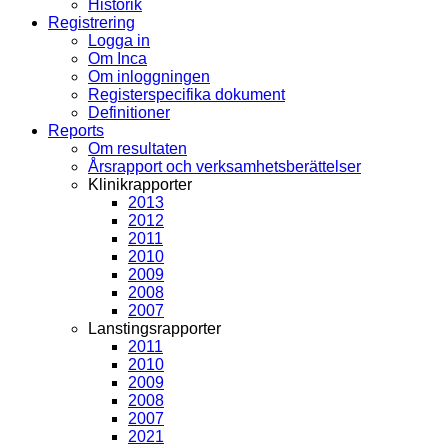
Historik
Registrering
Logga in
Om Inca
Om inloggningen
Registerspecifika dokument
Definitioner
Reports
Om resultaten
Årsrapport och verksamhetsberättelser
Klinikrapporter
2013
2012
2011
2010
2009
2008
2007
Lanstingsrapporter
2011
2010
2009
2008
2007
2021