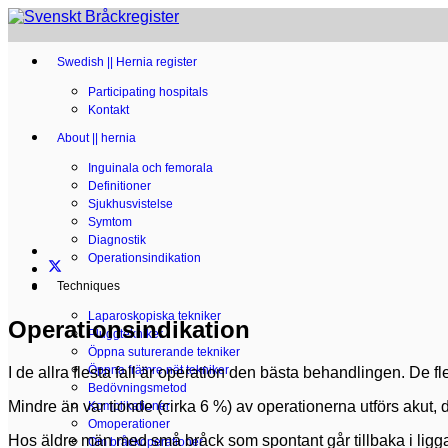
Swedish || Hernia register
Participating hospitals
Kontakt
About || hernia
Inguinala och femorala
Definitioner
Sjukhusvistelse
Symtom
Diagnostik
Operationsindikation
Techniques
Laparoskopiska tekniker
Operationsindikation
Pluggtekniker
Öppna suturerande tekniker
Öppna främre nät tekniker
I de allra flesta fall är operation den bästa behandlingen. De f
Bedövningsmetod
Mindre än var tionde (cirka 6 %) av operationerna utförs akut
Komplikationer
Omoperationer
Hos äldre män med små bråck som spontant går tillbaka i ligga
Om bråckoperationer