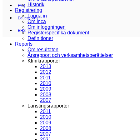
Historik
FAQ
Registrering
Logga in
Education
Om Inca
Om inloggningen
EHS
Registerspecifika dokument
Definitioner
Reports
Om resultaten
Årsrapport och verksamhetsberättelser
Klinikrapporter
2013
2012
2011
2010
2009
2008
2007
Lanstingsrapporter
2011
2010
2009
2008
2007
2021