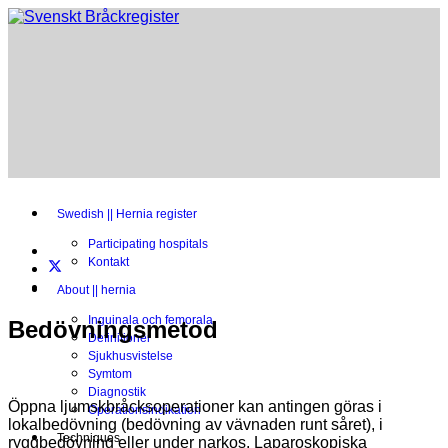
Swedish || Hernia register
Participating hospitals
Kontakt
About || hernia
Inguinala och femorala
Bedövningsmetod
Definitioner
Sjukhusvistelse
Symtom
Diagnostik
Öppna ljumskbråcksoperationer kan antingen göras i
Operationsindikation
lokalbedövning (bedövning av vävnaden runt såret), i
Techniques
ryggbedövning eller under narkos. Laparoskopiska