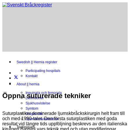
Swedish || Hernia register
Participating hospitals
Kontakt
About || hernia
Inguinala och femorala
Öppna suturerade tekniker
Definitioner
Sjukhusvistelse
Symtom
Suturplastiker dominerade ljumskbråckskirurgin helt fram till
Diagnostik
och med 1990-talet. Den första suturplastiken med goda
Operationsindikation
resultat vid längre tids uppföljning beskrevs av den italienska
Techniques
kirurgen Bassini vars teknik med och utan modifieringar