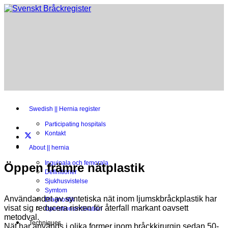
Swedish || Hernia register
Participating hospitals
Kontakt
About || hernia
Inguinala och femorala
Öppen främre nätplastik
Definitioner
Sjukhusvistelse
Symtom
Användandet av syntetiska nät inom ljumskbråckplastik har
Diagnostik
visat sig reducera risken för återfall markant oavsett
Operationsindikation
metodval.
Techniques
Nät har används i olika former inom bråckkirurgin sedan 50-