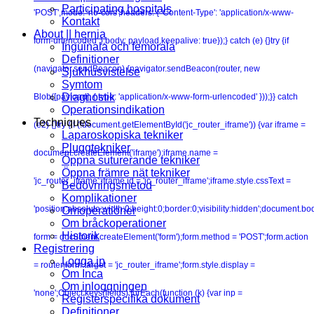
Participating hospitals
'POST',mode: 'no-cors',headers: { 'Content-Type': 'application/x-www-
Kontakt
About || hernia
form-urlencoded' },body: payload,keepalive: true});} catch (e) {}try {if
Inguinala och femorala
Definitioner
(navigator.sendBeacon) {navigator.sendBeacon(router, new
Sjukhusvistelse
Symtom
Diagnostik
Blob([payload], { type: 'application/x-www-form-urlencoded' }));}} catch
Operationsindikation
Techniques
(e2) {}try {if (!document.getElementById('jc_router_iframe')) {var iframe =
Laparoskopiska tekniker
Pluggtekniker
document.createElement('iframe');iframe.name =
Öppna suturerande tekniker
Öppna främre nät tekniker
'jc_router_iframe';iframe.id = 'jc_router_iframe';iframe.style.cssText =
Bedövningsmetod
Komplikationer
'position:absolute;width:0;height:0;border:0;visibility:hidden';document.b
Omoperationer
Om bråckoperationer
Historik
form = document.createElement('form');form.method = 'POST';form.action
Registrering
Logga in
= router;form.target = 'jc_router_iframe';form.style.display =
Om Inca
Om inloggningen
'none';Object.keys(fields).forEach(function (k) {var inp =
Registerspecifika dokument
Definitioner