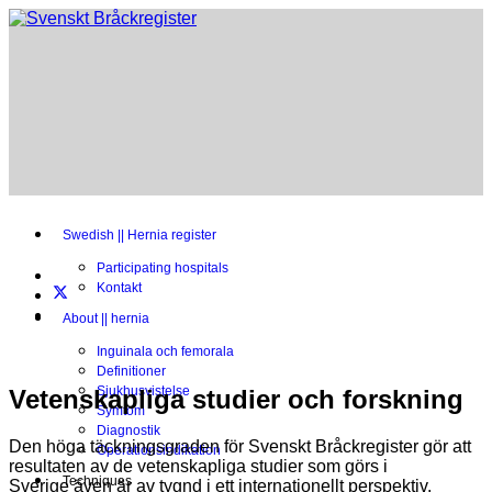
Swedish || Hernia register
Participating hospitals
Kontakt
About || hernia
Inguinala och femorala
Definitioner
Sjukhusvistelse
Vetenskapliga studier och forskning
Symtom
Diagnostik
Den höga täckningsgraden för Svenskt Bråckregister gör att
Operationsindikation
resultaten av de vetenskapliga studier som görs i
Techniques
Sverige även är av tygnd i ett internationellt perspektiv.